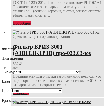
ГОСТ 12.4.235-2012 Фильтр к респиратору РПГ-67 А1
Органические газы и пары с температурой кипения
свыше 65°С (бензин, керосин, ацетон, бензол, спирты,
эфиры, пары хлор- и…
Подробнее
Средства защиты органов дыхания
Фильтр БРИЗ-3001
Фильтр
(A1B1E1K1Р1D) про-033.03-юз
Тип изделия
682
₽
Тип изделия
Марка A1B1E1K1Р1 пластиковый корпус
Предназначен для очистки загрязненного воздуха: • от
паров органических веществ с t кипения выше 65°С, •
Цвет
от паров и газов неорганических…
Цвет
В корзину
Каталог