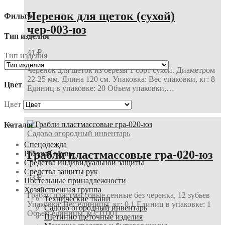
Черенок для щеток (сухой)
Фильтр
чер-003-юз
Тип изделия
41
₽
Тип изделия
Черенок для щеток из березы 1 сорт сухой. Диаметром
22-25 мм. Длина 120 см. Упаковка: Вес упаковки, кг: 8
Цвет
Единиц в упаковке: 20 Объем упаковки,…
Цвет
В корзину
Каталог
Садово огородный инвентарь
Спецодежда
Грабли пластмассовые гра-020-юз
Рабочая обувь
Средства индивидуальной защиты
Средства защиты рук
53
₽
Постельные принадлежности
Хозяйственная группа
Грабли пластмассовые сенные без черенка, 12 зубьев
Технические ткани
Упаковка: Вес единицы, кг: 0,1 Единиц в упаковке: 1
Садово огородный инвентарь
Объем единицы, м3: 0,001
Щетинно щеточные изделия