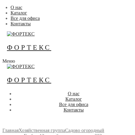
Перейти
Меню
Закрыть
О нас
к
Каталог
содержимому
Все для офиса
Контакты
ФОРТЕКС
Меню
ФОРТЕКС
О нас
Каталог
Все для офиса
Контакты
Главная
Хозяйственная группа
Садово огородный