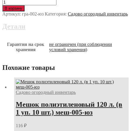
Количество
Грабли
В корзину
12-
Артикул:
гра-002-юз
Категория:
Садово огородный инвентарь
ти
зубцовые
Детали
витые
гра-002-
юз
Гарантия на срок
не ограничен (при соблюдении
хранения
условий хранения)
Похожие товары
Садово огородный инвентарь
Мешок полиэтиленовый 120 л. (в
1 уп. 10 шт.) меш-005-юз
116
₽