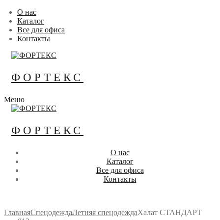
Перейти
Меню
Закрыть
О нас
к
Каталог
содержимому
Все для офиса
Контакты
ФОРТЕКС
Меню
ФОРТЕКС
О нас
Каталог
Все для офиса
Контакты
Главная
Спецодежда
Летняя спецодежда
Халат СТАНДАРТ