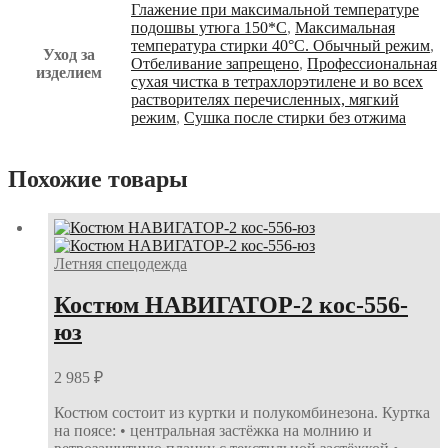
Глажение при максимальной температуре
подошвы утюга 150*С
,
Максимальная
температура стирки 40°С. Обычный режим
,
Уход за
Отбеливание запрещено
,
Профессиональная
изделием
сухая чистка в тетрахлорэтилене и во всех
растворителях перечисленных, мягкий
режим
,
Сушка после стирки без отжима
Похожие товары
Летняя спецодежда
Костюм НАВИГАТОР-2 кос-556-
юз
2 985
₽
Костюм состоит из куртки и полукомбинезона. Куртка
на поясе: • центральная застёжка на молнию и