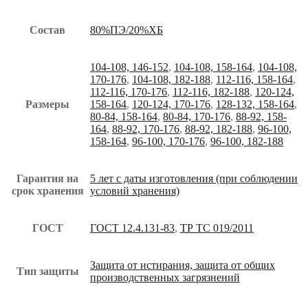
Состав
80%ПЭ/20%ХБ
104-108, 146-152
,
104-108, 158-164
,
104-108,
170-176
,
104-108, 182-188
,
112-116, 158-164
,
112-116, 170-176
,
112-116, 182-188
,
120-124,
Размеры
158-164
,
120-124, 170-176
,
128-132, 158-164
,
80-84, 158-164
,
80-84, 170-176
,
88-92, 158-
164
,
88-92, 170-176
,
88-92, 182-188
,
96-100,
158-164
,
96-100, 170-176
,
96-100, 182-188
Гарантия на
5 лет с даты изготовления (при соблюдении
срок хранения
условий хранения)
ГОСТ
ГОСТ 12.4.131-83
,
ТР ТС 019/2011
Защита от истирания, защита от общих
Тип защиты
производственных загрязнений