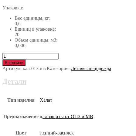
Упаковка:
Вес единицы, кг:
0,6
Единиц в упаковке:
20
Объем единицы, м3:
0,006
Количество
Халат
В корзину
СТАНДАРТ
Артикул:
хал-013-юз
Категория:
Летняя спецодежда
хал-013-
юз
Детали
Тип изделия
Халат
Предназначение
для защиты от ОПЗ и МВ
Цвет
т.синий-василек