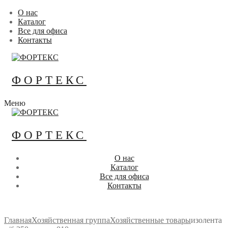
Перейти
Меню
Закрыть
О нас
к
Каталог
содержимому
Все для офиса
Контакты
ФОРТЕКС
Меню
ФОРТЕКС
О нас
Каталог
Все для офиса
Контакты
Главная
Хозяйственная группа
Хозяйственные товары
изолента