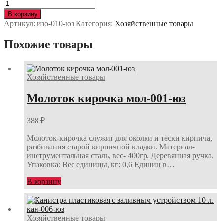
Количество
изолента
В корзину
х/
Артикул:
изо-010-юз
Категория:
Хозяйственные товары
б
250
Похожие товары
гр.
изо-010-
юз
Хозяйственные товары
Молоток кирочка мол-001-юз
388
₽
Молоток-кирочка служит для околки и тески кирпича,
разбивания старой кирпичной кладки. Материал-
инструментальная сталь, вес- 400гр. Деревянная ручка.
Упаковка: Вес единицы, кг: 0,6 Единиц в…
В корзину
Хозяйственные товары