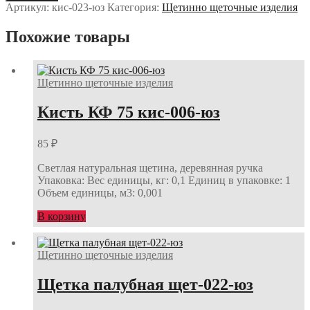
КР
Артикул:
кис-023-юз
Категория:
Щетинно щеточные изделия
40
кис-023-
Похожие товары
юз
Щетинно щеточные изделия
Кисть КФ 75 кис-006-юз
85
₽
Светлая натуральная щетина, деревянная ручка
Упаковка: Вес единицы, кг: 0,1 Единиц в упаковке: 1
Объем единицы, м3: 0,001
В корзину
Щетинно щеточные изделия
Щетка палубная щет-022-юз