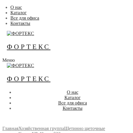
Перейти
Меню
Закрыть
О нас
к
Каталог
содержимому
Все для офиса
Контакты
ФОРТЕКС
Меню
ФОРТЕКС
О нас
Каталог
Все для офиса
Контакты
Главная
Хозяйственная группа
Щетинно щеточные