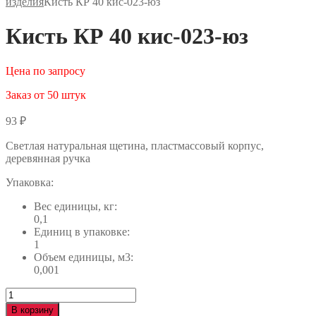
изделия
Кисть КР 40 кис-023-юз
Кисть КР 40 кис-023-юз
Цена по запросу
Заказ от 50 штук
93
₽
Светлая натуральная щетина, пластмассовый корпус,
деревянная ручка
Упаковка:
Вес единицы, кг:
0,1
Единиц в упаковке:
1
Объем единицы, м3:
0,001
Количество
Кисть
В корзину