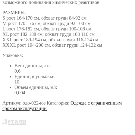
возможного поливания химических реактивов.
РАЗМЕРЫ:
S рост 164-170 см, обхват груди 84-92 см
M рост 170-176 см, обхват груди 92-100 см
L рост 176-182 см, обхват груди 100-108 см
ХL рост 182-188 см, обхват груди 108-116 см
ХХL рост 189-194 см, обхват груди 116-124 см
ХХХL рост 194-200 см, обхват груди 124-132 см
Упаковка:
Вес единицы, кг:
0,6
Единиц в упаковке:
10
Объем единицы, м3:
0,004
Артикул:
одо-022-юз
Категория:
Одежда с ограниченным
сроком эксплуатации
Детали