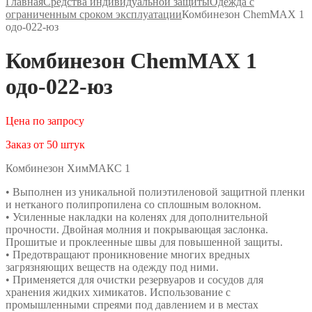
Главная
Средства индивидуальной защиты
Одежда с
ограниченным сроком эксплуатации
Комбинезон ChemMAX 1
одо-022-юз
Комбинезон ChemMAX 1
одо-022-юз
Цена по запросу
Заказ от 50 штук
Комбинезон ХимМАКС 1
• Выполнен из уникальной полиэтиленовой защитной пленки
и нетканого полипропилена со сплошным волокном.
• Усиленные накладки на коленях для дополнительной
прочности. Двойная молния и покрывающая заслонка.
Прошитые и проклеенные швы для повышенной защиты.
• Предотвращают проникновение многих вредных
загрязняющих веществ на одежду под ними.
• Применяется для очистки резервуаров и сосудов для
хранения жидких химикатов. Использование с
промышленными спреями под давлением и в местах