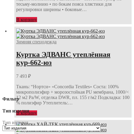
тесьму-молнию • по бокам пояса хлястики для
регулировки ширины • боковые…
В корзину
Зимняя спецодежда
Куртка ЭДВАНС утеплённая
кур-662-юз
7 493
₽
Ткань: “Нортси» «Concordia Textiles» Соста: 100%
микрополиэфир + морозостойкая PU мембрана, 1000/<
12 м2 Ра/W, отделка DWR, пл. 155 г/м2 Подкладка: 100
Фильтр
% полиэфир Утеплитель:…
Тип изделия
В корзину
Тип изделия