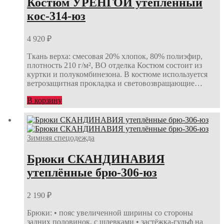
Костюм УРЕНГОЙ утеплённый
кос-314-юз
4 920
₽
Ткань верха: смесовая 20% хлопок, 80% полиэфир,
плотность 210 г/м², ВО отделка Костюм состоит из
куртки и полукомбинезона. В костюме используется
ветрозащитная прокладка и световозвращающие…
В корзину
Зимняя спецодежда
Брюки СКАНДИНАВИЯ
утеплённые брю-306-юз
2 190
₽
Брюки: • пояс увеличенной ширины со стороны
задних половинок, с шлевками • застёжка-гульф на