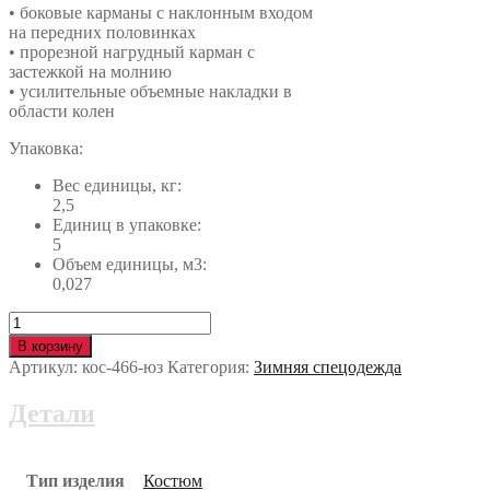
• боковые карманы с наклонным входом
на передних половинках
• прорезной нагрудный карман с
застежкой на молнию
• усилительные объемные накладки в
области колен
Упаковка:
Вес единицы, кг:
2,5
Единиц в упаковке:
5
Объем единицы, м3:
0,027
Количество
Костюм
В корзину
КМ-10
Артикул:
кос-466-юз
Категория:
Зимняя спецодежда
ЛЮКС
кос-466-
Детали
юз
Тип изделия
Костюм