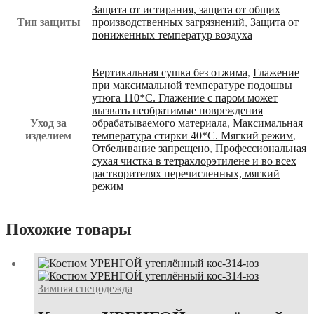
Защита от истирания, защита от общих
Тип защиты
производственных загрязнений
,
Защита от
пониженных температур воздуха
Вертикальная сушка без отжима
,
Глажение
при максимальной температуре подошвы
утюга 110*С. Глажение с паром может
вызвать необратимые повреждения
Уход за
обрабатываемого материала
,
Максимальная
изделием
температура стирки 40*С. Мягкий режим
,
Отбеливание запрещено
,
Профессиональная
сухая чистка в тетрахлорэтилене и во всех
растворителях перечисленных, мягкий
режим
Похожие товары
Зимняя спецодежда