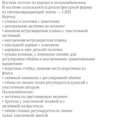
Костюм состоит из куртки и полукомбинезона.
В костюме используются детали фигурной формы
из световозвращающей ленты — СВП.
Куртка:
• спинка и полочки с кокетками
• центральная застёжка на молнию
• внешняя ветрозащитная планка с текстильной
застёжкой
• внутренняя ветрозащитная планка
• накладной карман с клапаном
• карманы в шве деталей полочки
• рукава втачные, с втачными патами для
регулировки объёма и внутренними трикотажными
манжетами
• воротник стойка, нижняя часть воротника из
флиса
• съёмный капюшон с регулировкой объёма
• объем по линии талии регулируется кулисой с
эластичным шнуром
Полукомбинезон:
• застёжка на двухзамковую молнию
• бретели с эластичной тесьмой и с
застёжкой на фастексы
• объём спинки регулируется по линии
талии эластичной лентой