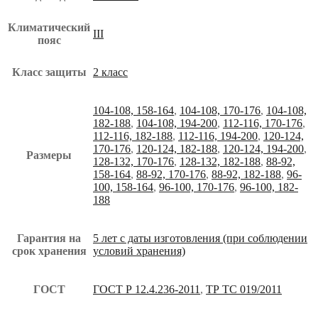
Климатический
III
пояс
Класс защиты
2 класс
104-108, 158-164
,
104-108, 170-176
,
104-108,
182-188
,
104-108, 194-200
,
112-116, 170-176
,
112-116, 182-188
,
112-116, 194-200
,
120-124,
170-176
,
120-124, 182-188
,
120-124, 194-200
,
Размеры
128-132, 170-176
,
128-132, 182-188
,
88-92,
158-164
,
88-92, 170-176
,
88-92, 182-188
,
96-
100, 158-164
,
96-100, 170-176
,
96-100, 182-
188
Гарантия на
5 лет с даты изготовления (при соблюдении
срок хранения
условий хранения)
ГОСТ
ГОСТ Р 12.4.236-2011
,
ТР ТС 019/2011