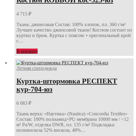
4 715
₽
Ткань: джинсовая Состав: 100% хлопок, пл. 360 г/м²
Лучшее качество джинсовой ткани! Костюм состоит из
куртки и брюк. Куртка с поясом: • оригинальный крой
с…
В корзину
Летняя спецодежда
Куртка-штормовка РЕСПЕКТ
кур-704-юз
6 083
₽
Ткань верха: «Наутика» (Nautica) «Concordia Textiles»
Состав: 100% полиамид+PU мембрана 10000 мм / <12
м² Ра/W, отделка DWR, пл. 135 г/м² Подкладка:
поливискоза 52% вискоза, 48%…