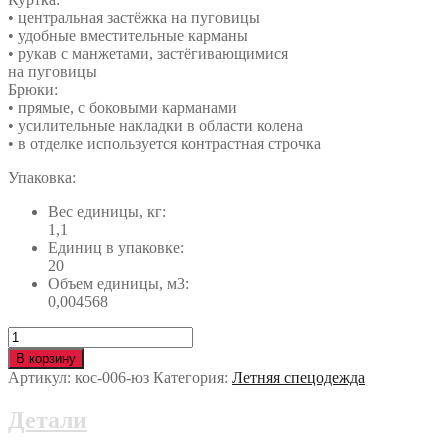
• центральная застёжка на пуговицы
• удобные вместительные карманы
• рукав с манжетами, застёгивающимися
на пуговицы
Брюки:
• прямые, с боковыми карманами
• усилительные накладки в области колена
• в отделке используется контрастная строчка
Упаковка:
Вес единицы, кг:
1,1
Единиц в упаковке:
20
Объем единицы, м3:
0,004568
Количество
Костюм
В корзину
МУРАВЕЙ
Артикул:
кос-006-юз
Категория:
Летняя спецодежда
кос-006-
юз
Детали