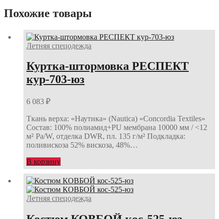
Похожие товары
Летняя спецодежда
Куртка-штормовка РЕСПЕКТ
кур-703-юз
6 083
₽
Ткань верха: «Наутика» (Nautica) «Concordia Textiles»
Состав: 100% полиамид+PU мембрана 10000 мм / <12
м² Ра/W, отделка DWR, пл. 135 г/м² Подкладка:
поливискоза 52% вискоза, 48%…
В корзину
Летняя спецодежда
Костюм КОВБОЙ кос-525-юз