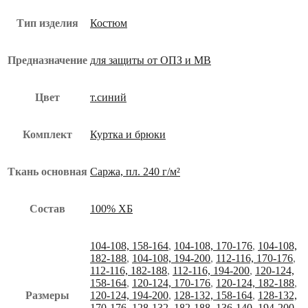
Тип изделия
Костюм
Предназначение
для защиты от ОПЗ и МВ
Цвет
т.синий
Комплект
Куртка и брюки
Ткань основная
Саржа, пл. 240 г/м²
Состав
100% ХБ
104-108, 158-164
,
104-108, 170-176
,
104-108,
182-188
,
104-108, 194-200
,
112-116, 170-176
,
112-116, 182-188
,
112-116, 194-200
,
120-124,
158-164
,
120-124, 170-176
,
120-124, 182-188
,
Размеры
120-124, 194-200
,
128-132, 158-164
,
128-132,
170-176
,
128-132, 182-188
,
136-140, 194-200
,