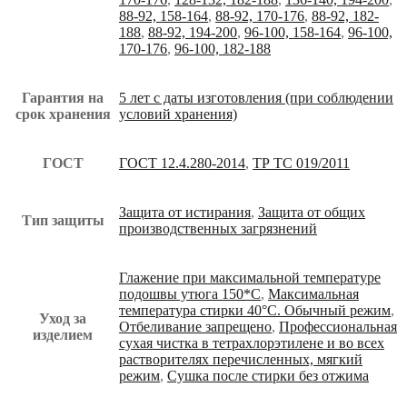
88-92, 158-164
,
88-92, 170-176
,
88-92, 182-
188
,
88-92, 194-200
,
96-100, 158-164
,
96-100,
170-176
,
96-100, 182-188
Гарантия на
5 лет с даты изготовления (при соблюдении
срок хранения
условий хранения)
ГОСТ
ГОСТ 12.4.280-2014
,
ТР ТС 019/2011
Защита от истирания
,
Защита от общих
Тип защиты
производственных загрязнений
Глажение при максимальной температуре
подошвы утюга 150*С
,
Максимальная
температура стирки 40°С. Обычный режим
,
Уход за
Отбеливание запрещено
,
Профессиональная
изделием
сухая чистка в тетрахлорэтилене и во всех
растворителях перечисленных, мягкий
режим
,
Сушка после стирки без отжима