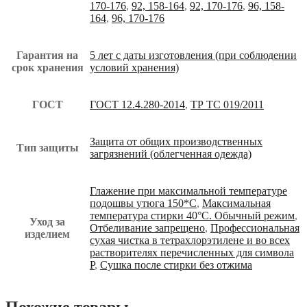
170-176
,
92, 158-164
,
92, 170-176
,
96, 158-
164
,
96, 170-176
Гарантия на
5 лет с даты изготовления (при соблюдении
срок хранения
условий хранения)
ГОСТ
ГОСТ 12.4.280-2014
,
ТР ТС 019/2011
Защита от общих производственных
Тип защиты
загрязнений (облегченная одежда)
Глажение при максимальной температуре
подошвы утюга 150*С
,
Максимальная
температура стирки 40°С. Обычный режим
,
Уход за
Отбеливание запрещено
,
Профессиональная
изделием
сухая чистка в тетрахлорэтилене и во всех
растворителях перечисленных для символа
Р
,
Сушка после стирки без отжима
Похожие товары