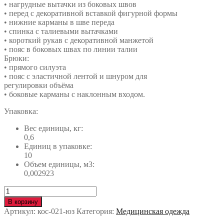
• нагрудные вытачки из боковых швов
• перед с декоративной вставкой фигурной формы
• нижние карманы в шве переда
• спинка с талиевыми вытачками
• короткий рукав с декоративной манжетой
• пояс в боковых швах по линии талии
Брюки:
• прямого силуэта
• пояс с эластичной лентой и шнуром для
регулировки объёма
• боковые карманы с наклонным входом.
Упаковка:
Вес единицы, кг:
0,6
Единиц в упаковке:
10
Объем единицы, м3:
0,002923
Количество
Костюм
В корзину
САНДРА
Артикул:
кос-021-юз
Категория:
Медицинская одежда
кос-021-