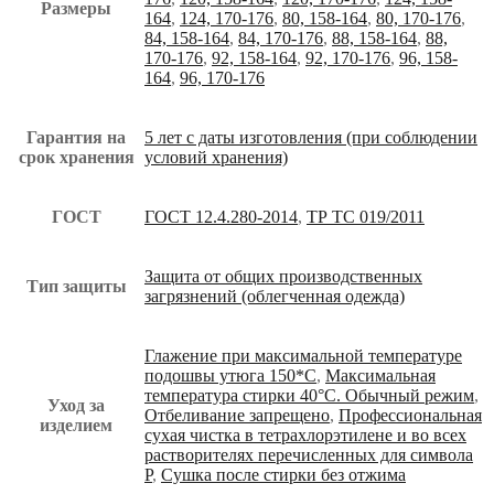
Размеры
164
,
124, 170-176
,
80, 158-164
,
80, 170-176
,
84, 158-164
,
84, 170-176
,
88, 158-164
,
88,
170-176
,
92, 158-164
,
92, 170-176
,
96, 158-
164
,
96, 170-176
Гарантия на
5 лет с даты изготовления (при соблюдении
срок хранения
условий хранения)
ГОСТ
ГОСТ 12.4.280-2014
,
ТР ТС 019/2011
Защита от общих производственных
Тип защиты
загрязнений (облегченная одежда)
Глажение при максимальной температуре
подошвы утюга 150*С
,
Максимальная
температура стирки 40°С. Обычный режим
,
Уход за
Отбеливание запрещено
,
Профессиональная
изделием
сухая чистка в тетрахлорэтилене и во всех
растворителях перечисленных для символа
Р
,
Сушка после стирки без отжима