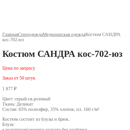
Главная
Спецодежда
Медицинская одежда
Костюм САНДРА
кос-702-юз
Костюм САНДРА кос-702-юз
Цена по запросу
Заказ от 50 штук
1 877
₽
Цвет: серый-св.розовый
Ткань: Деликат
Состав: 65% полиэфир, 35% хлопок, пл. 160 г/м²
Костюм состоит из блузы и брюк.
Блуза:
• полуприлегающего силуэта без застёжки