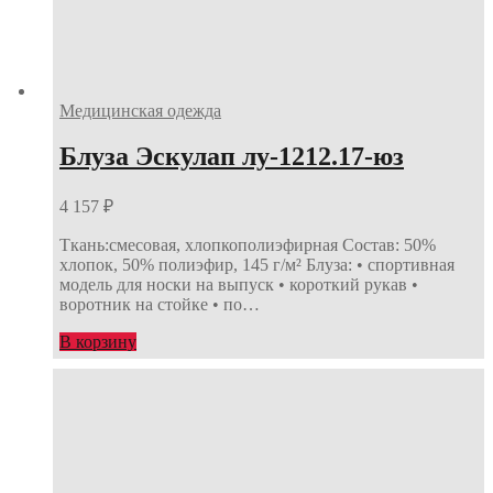
Медицинская одежда
Блуза Эскулап лу-1212.17-юз
4 157
₽
Ткань:смесовая, хлопкополиэфирная Состав: 50%
хлопок, 50% полиэфир, 145 г/м² Блуза: • спортивная
модель для носки на выпуск • короткий рукав •
воротник на стойке • по…
В корзину