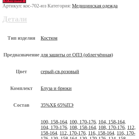
Артикул:
кос-702-юз
Категория:
Медицинская одежда
Детали
Тип изделия
Костюм
Предназначение
для защиты от ОПЗ (облегчённая)
Цвет
серый-св.розовый
Комплект
Блуза и брюки
Состав
35%ХБ 65%ПЭ
100, 158-164
,
100, 170-176
,
104, 158-164
,
104, 170-176
,
108, 158-164
,
108, 170-176
,
112,
158-164
,
112, 170-176
,
116, 158-164
,
116, 170-
176
,
120, 158-164
,
120, 170-176
,
124, 158-