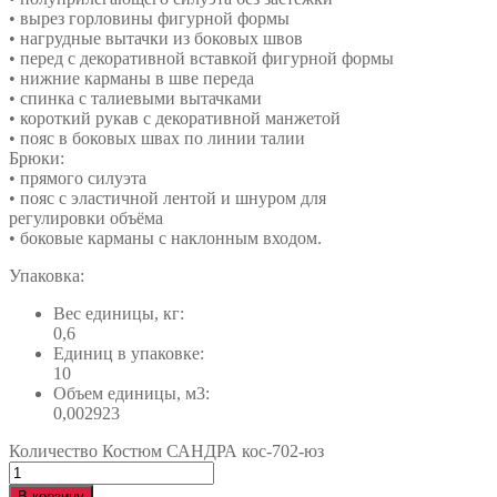
• вырез горловины фигурной формы
• нагрудные вытачки из боковых швов
• перед с декоративной вставкой фигурной формы
• нижние карманы в шве переда
• спинка с талиевыми вытачками
• короткий рукав с декоративной манжетой
• пояс в боковых швах по линии талии
Брюки:
• прямого силуэта
• пояс с эластичной лентой и шнуром для
регулировки объёма
• боковые карманы с наклонным входом.
Упаковка:
Вес единицы, кг:
0,6
Единиц в упаковке:
10
Объем единицы, м3:
0,002923
Количество Костюм САНДРА кос-702-юз
В корзину