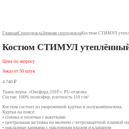
Главная
Спецодежда
Зимняя спецодежда
Костюм СТИМУЛ утепл
Костюм СТИМУЛ утеплённый 
Цена по запросу
Заказ от 50 штук
4 740
₽
Ткань верха: «Оксфорд 210Т», PU-отделка
Состав: 100% полиэфир, плотность 110 г/м²
Костюм состоит из укороченной куртки и полукомбинезона.
Куртка на поясе:
• спинка и полочки с кокетками
• центральная застежка на молнию с ветрозащитной планкой н
• накладные карманы с наклонным входом и клапаном