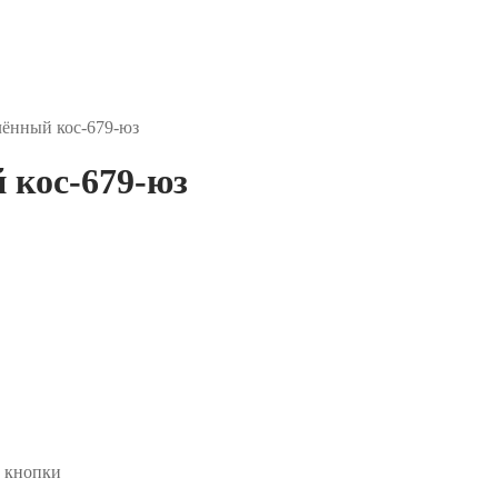
ённый кос-679-юз
кос-679-юз
а кнопки