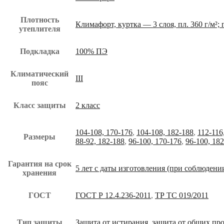
Плотность
Климафорт, куртка — 3 слоя, пл. 360 г/м²;
утеплителя
Подкладка
100% ПЭ
Климатический
III
пояс
Класс защиты
2 класс
104-108, 170-176
,
104-108, 182-188
,
112-116
Размеры
88-92, 182-188
,
96-100, 170-176
,
96-100, 18
Гарантия на срок
5 лет с даты изготовления (при соблюдени
хранения
ГОСТ
ГОСТ Р 12.4.236-2011
,
ТР ТС 019/2011
Тип защиты
Защита от истирания, защита от общих пр