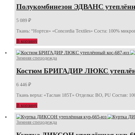
Полукомбинезон ЭДВАНС утеплённ
5 089
₽
Ткань: “Нортси» «Concordia Textiles» Соста: 100% микр
В корзину
Зимняя спецодежда
Костюм БРИГАДИР ЛЮКС утеплённ
6 446
₽
Ткань верха: «Таслан 185Т» Отделка: ВО, PU Состав: 10
В корзину
Зимняя спецодежда