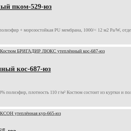
ый пком-529-юз
ополиэфир + морозостойкая PU мембрана, 1000/< 12 м2 Ра/W, от
ый кос-687-юз
0% полиэфир, плотность 110 г/м² Костюм состоит из куртки и п