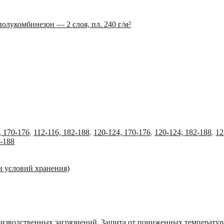
 полукомбинезон — 2 слоя, пл. 240 г/м²
, 170-176
,
112-116, 182-188
,
120-124, 170-176
,
120-124, 182-188
,
12
2-188
и условий хранения)
оизводственных загрязнений
,
Защита от пониженных температур