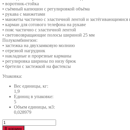
• воротник-стойка
• съёмный капюшон с регулировкой объёма
• рукава с манжетами
• манжеты частично с эластичной лентой и застёгивающимися 
• карман для сотового телефона на рукаве
• пояс частично с эластичной лентой
• световозвращающие полосы шириной 25 мм
Полукомбинезон:
• застежка на двухзамковую молнию
• отрезной нагрудник
• накладные и прорезные карманы
• регулировка ширины по низу брюк
• бретели с застежкой на фастексы
Упаковка:
Вес единицы, кг:
1,9
Единиц в упаковке:
5
Объем единицы, м3:
0,028979
Количество
Костюм
В корзину