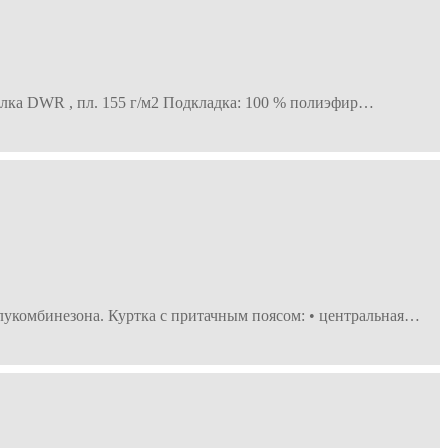
делка DWR , пл. 155 г/м2 Подкладка: 100 % полиэфир…
олукомбинезона. Куртка с притачным поясом: • центральная…