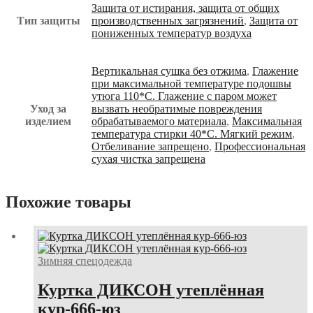
Защита от истирания, защита от общих
Тип защиты
производственных загрязнений
,
Защита от
пониженных температур воздуха
Вертикальная сушка без отжима
,
Глажение
при максимальной температуре подошвы
утюга 110*С. Глажение с паром может
Уход за
вызвать необратимые повреждения
изделием
обрабатываемого материала
,
Максимальная
температура стирки 40*С. Мягкий режим
,
Отбеливание запрещено
,
Профессиональная
сухая чистка запрещена
Похожие товары
Зимняя спецодежда
Куртка ДИКСОН утеплённая
кур-666-юз