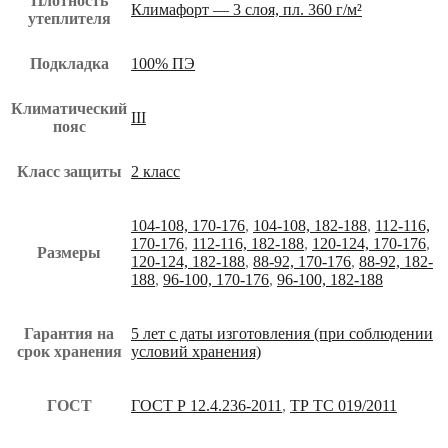
Плотность
Климафорт — 3 слоя, пл. 360 г/м²
утеплителя
Подкладка
100% ПЭ
Климатический
III
пояс
Класс защиты
2 класс
104-108, 170-176
,
104-108, 182-188
,
112-116,
170-176
,
112-116, 182-188
,
120-124, 170-176
,
Размеры
120-124, 182-188
,
88-92, 170-176
,
88-92, 182-
188
,
96-100, 170-176
,
96-100, 182-188
Гарантия на
5 лет с даты изготовления (при соблюдении
срок хранения
условий хранения)
ГОСТ
ГОСТ Р 12.4.236-2011
,
ТР ТС 019/2011