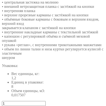
• центральная застежка на молнию
• внешний ветрозащитная планка с застёжкой на кнопки
• внутренняя планка
• верхние прорезные карманы с застёжкой на кнопки
• объёмные боковые карманы с боковым и верхним входом,
верхний вход
закрывается клапаном с застёжкой на кнопки
• внутренние накладные карманы с текстильной застёжкой
• капюшон с регулировкой объёма и съёмной меховой
опушкой
• рукава «реглан», с внутренними трикотажными манжетами
• объем по линии талии и низа куртки регулируется кулисой с
эластичным
шнуром
Упаковка:
Вес единицы, кг:
1,2
Единиц в упаковке:
8
Объем единицы, м3:
0,017507
Количество