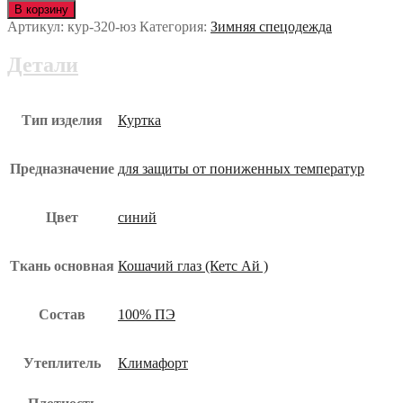
Куртка
В корзину
АЛЯСКА
Артикул:
кур-320-юз
Категория:
Зимняя спецодежда
ЛЮКС
утеплённая
Детали
кур-320-
юз
Тип изделия
Куртка
Предназначение
для защиты от пониженных температур
Цвет
синий
Ткань основная
Кошачий глаз (Кетс Ай )
Состав
100% ПЭ
Утеплитель
Климафорт