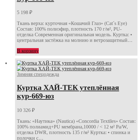
5 198
₽
Ткань верха: курточная «Кошачий Глаз» (Cat´s Eye)
Состав: 100% полиэфир, плотность 170 г/м², PU-
отделка Современная оригинальная модель. Куртка: •
центральная застёжка на молнию и ветрозащитный…
В корзину
Зимняя спецодежда
Куртка ХАЙ-ТЕК утеплённая
кур-669-юз
10 326
₽
Ткань: «Наутика» (Nautica) «Concordia Textiles» Состав:
100% полиамид+PU мембрана,10000 / < 12 м² Pa/W,
отделка DWR, плотность 135 г/м² Куртка: • спинка и
полочки с…