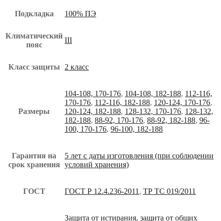
Подкладка
100% ПЭ
Климатический
III
пояс
Класс защиты
2 класс
104-108, 170-176
,
104-108, 182-188
,
112-116,
170-176
,
112-116, 182-188
,
120-124, 170-176
,
Размеры
120-124, 182-188
,
128-132, 170-176
,
128-132,
182-188
,
88-92, 170-176
,
88-92, 182-188
,
96-
100, 170-176
,
96-100, 182-188
Гарантия на
5 лет с даты изготовления (при соблюдении
срок хранения
условий хранения)
ГОСТ
ГОСТ Р 12.4.236-2011
,
ТР ТС 019/2011
Защита от истирания, защита от общих