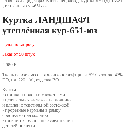
Главная
Спецодежда
Зимняя спецодежда
Куртка ЛАНДШАФТ
утеплённая кур-651-юз
Куртка ЛАНДШАФТ
утеплённая кур-651-юз
Цена по запросу
Заказ от 50 штук
2 980
₽
Ткань верха: смесовая хлопкополиэфирная, 53% хлопок, 47%
ПЭ, пл. 220 г/м², отделка ВО
Куртка:
• спинка и полочки с кокетками
• центральная застежка на молнию
и клапан с текстильной застёжкой
• прорезные карманы в рамку
с застёжкой на молнию
• нижний карман в шве соединения
деталей полочки