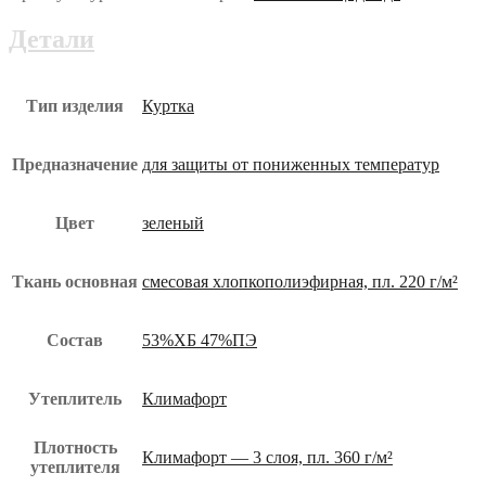
утеплённая
кур-651-
Детали
юз
Тип изделия
Куртка
Предназначение
для защиты от пониженных температур
Цвет
зеленый
Ткань основная
смесовая хлопкополиэфирная, пл. 220 г/м²
Состав
53%ХБ 47%ПЭ
Утеплитель
Климафорт
Плотность
Климафорт — 3 слоя, пл. 360 г/м²
утеплителя