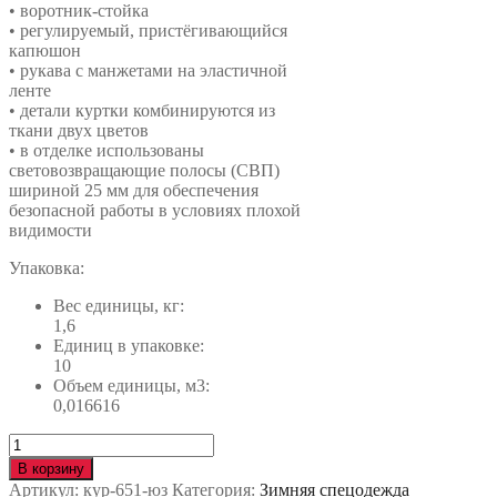
• воротник-стойка
• регулируемый, пристёгивающийся
капюшон
• рукава с манжетами на эластичной
ленте
• детали куртки комбинируются из
ткани двух цветов
• в отделке использованы
световозвращающие полосы (СВП)
шириной 25 мм для обеспечения
безопасной работы в условиях плохой
видимости
Упаковка:
Вес единицы, кг:
1,6
Единиц в упаковке:
10
Объем единицы, м3:
0,016616
Количество
Куртка
В корзину
ЛАНДШАФТ
Артикул:
кур-651-юз
Категория:
Зимняя спецодежда