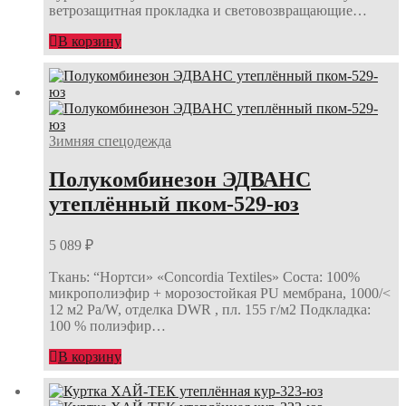
ветрозащитная прокладка и световозвращающие…
В корзину
Зимняя спецодежда
Полукомбинезон ЭДВАНС
утеплённый пком-529-юз
5 089
₽
Ткань: “Нортси» «Concordia Textiles» Соста: 100%
микрополиэфир + морозостойкая PU мембрана, 1000/<
12 м2 Ра/W, отделка DWR , пл. 155 г/м2 Подкладка:
100 % полиэфир…
В корзину