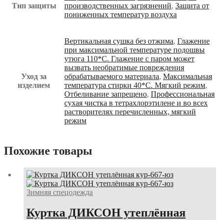
Тип защиты
производственных загрязнений
,
Защита от
пониженных температур воздуха
Вертикальная сушка без отжима
,
Глажение
при максимальной температуре подошвы
утюга 110*С. Глажение с паром может
вызвать необратимые повреждения
Уход за
обрабатываемого материала
,
Максимальная
изделием
температура стирки 40*С. Мягкий режим
,
Отбеливание запрещено
,
Профессиональная
сухая чистка в тетрахлорэтилене и во всех
растворителях перечисленных, мягкий
режим
Похожие товары
Зимняя спецодежда
Куртка ДИКСОН утеплённая