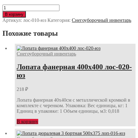
Количество
Лопата
В корзину
дюралевая
Артикул:
лос-010-юз
Категория:
Снегоуборочный инвентарь
1
бортная
Похожие товары
500х375
лос-010-
юз
Снегоуборочный инвентарь
Лопата фанерная 400х400 лос-020-
юз
218
₽
Лопата фанерная 40х40см с металлической кромкой в
комплекте с черенком. Упаковка: Вес единицы, кг: 1
Единиц в упаковке: 1 Объем единицы, м3: 0,018
В корзину