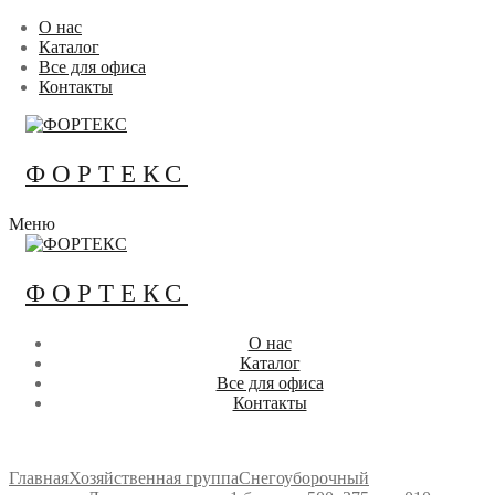
Перейти
Меню
Закрыть
О нас
к
Каталог
содержимому
Все для офиса
Контакты
ФОРТЕКС
Меню
ФОРТЕКС
О нас
Каталог
Все для офиса
Контакты
Главная
Хозяйственная группа
Снегоуборочный