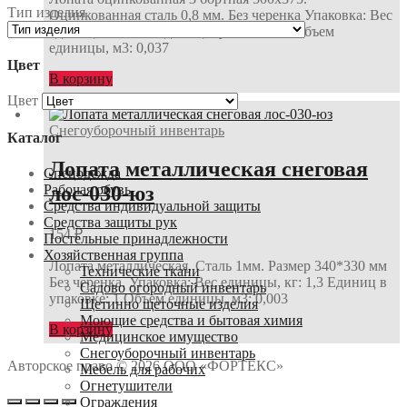
Тип изделия
Оцинкованная сталь 0,8 мм. Без черенка Упаковка: Вес
единицы, кг: 1,2 Единиц в упаковке: 1 Объем
единицы, м3: 0,037
Цвет
В корзину
Цвет
Снегоуборочный инвентарь
Каталог
Лопата металлическая снеговая
Спецодежда
лос-030-юз
Рабочая обувь
Средства индивидуальной защиты
Средства защиты рук
154
₽
Постельные принадлежности
Хозяйственная группа
Лопата металлическая. Сталь 1мм. Размер 340*330 мм
Технические ткани
Без черенка. Упаковка: Вес единицы, кг: 1,3 Единиц в
Садово огородный инвентарь
упаковке: 1 Объем единицы, м3: 0,003
Щетинно щеточные изделия
Моющие средства и бытовая химия
В корзину
Медицинское имущество
Снегоуборочный инвентарь
Авторское право © 2026 ООО «ФОРТЕКС»
Мебель для рабочих
Огнетушители
Ограждения