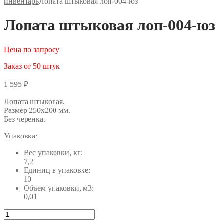
инвентарь
Лопата штыковая лоп-004-юз
Лопата штыковая лоп-004-юз
Цена по запросу
Заказ от 50 штук
1 595
₽
Лопата штыковая.
Размер 250х200 мм.
Без черенка.
Упаковка:
Вес упаковки, кг:
7,2
Единиц в упаковке:
10
Объем упаковки, м3:
0,01
Количество