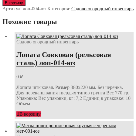
Лопата
В корзину
штыковая
Артикул:
лоп-004-юз
Категория:
Садово огородный инвентарь
лоп-004-
юз
Похожие товары
Садово огородный инвентарь
Лопата Совковая (рельсовая
сталь) лоп-014-юз
0
₽
Лопата штыковая. Размер 380х220 мм. Без черенка.
Для перекапывания твердых типов грунта Вес 770 гр.
Упаковка: Вес упаковки, кг: 7,2 Единиц в упаковке: 10
Объем…
В корзину