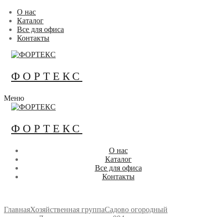
Перейти
Меню
Закрыть
О нас
к
Каталог
содержимому
Все для офиса
Контакты
ФОРТЕКС
Меню
ФОРТЕКС
О нас
Каталог
Все для офиса
Контакты
Главная
Хозяйственная группа
Садово огородный