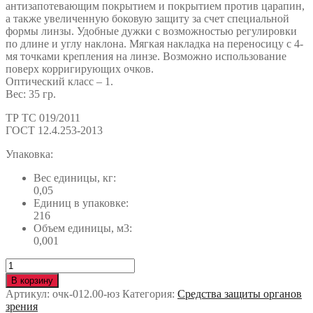
антизапотевающим покрытием и покрытием против царапин,
а также увеличенную боковую защиту за счет специальной
формы линзы. Удобные дужки с возможностью регулировки
по длине и углу наклона. Мягкая накладка на переносицу с 4-
мя точками крепления на линзе. Возможно использование
поверх корригирующих очков.
Оптический класс – 1.
Вес: 35 гр.
ТР ТС 019/2011
ГОСТ 12.4.253-2013
Упаковка:
Вес единицы, кг:
0,05
Единиц в упаковке:
216
Объем единицы, м3:
0,001
Количество
Очки
В корзину
АМПАРО™
Артикул:
очк-012.00-юз
Категория:
Средства защиты органов
ПРЕСТИЖ
зрения