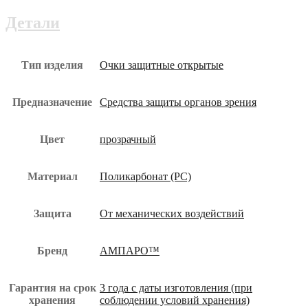
(210307/1121)
(РС)
Детали
очк-012.00-
юз
Тип изделия
Очки защитные открытые
Предназначение
Средства защиты органов зрения
Цвет
прозрачный
Материал
Поликарбонат (РС)
Защита
От механических воздействий
Бренд
АМПАРО™
Гарантия на срок
3 года с даты изготовления (при
хранения
соблюдении условий хранения)