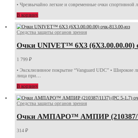
• Чрезвычайно легкие и современные очки спортивной л
В корзину
Средства защиты органов зрения
Очки UNIVET™ 6Х3 (6Х3.00.00.00) 
1 799
₽
• Эксклюзивное покрытие “Vanguard UDC” • Широкие ли
лица при…
В корзину
Средства защиты органов зрения
Очки АМПАРО™ АМПИР (210387/1137
314
₽