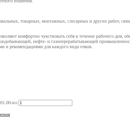
ртного ношения.
ых, токарных, монтажных, слесарных и других работ, связанн
ляют комфортно чувствовать себя в течение рабочего дня, об
азодобывающей, нефте- и газоперерабатывающей промышленности
 и рекомендациями для каждого вида очков.
01.00-юз
рения