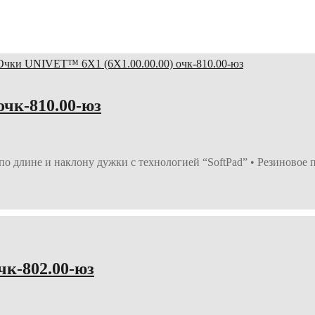
очк-810.00-юз
о длине и наклону дужки с технологией “SoftPad” • Резиновое
чк-802.00-юз