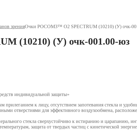
анов зрения
Очки РОСОМЗ™ О2 SPECTRUM (10210) (У) очк-001
(10210) (У) очк-001.00-юз
средств индивидуальной защиты»
 прилеганием к лицу, отсутствием запотевания стекла и удобны
нными отверстиями для эффективного воздухообмена, располож
нерального стекла сверхустойчиво к истиранию и царапанию, и
емпературам, защита от твердых частиц с кинетической энергие