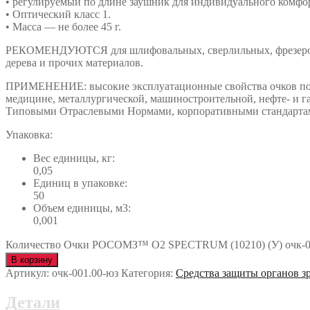
• регулируемый по длине заушник для индивидуального комфо
• Оптический класс 1.
• Масса — не более 45 г.
РЕКОМЕНДУЮТСЯ для шлифовальных, сверлильных, фрезеровальн
дерева и прочих материалов.
ПРИМЕНЕНИЕ: высокие эксплуатационные свойства очков позво
медицине, металлургической, машиностроительной, нефте- и г
Типовыми Отраслевыми Нормами, корпоративными стандартами
Упаковка:
Вес единицы, кг:
0,05
Единиц в упаковке:
50
Объем единицы, м3:
0,001
Количество Очки РОСОМЗ™ О2 SPECTRUM (10210) (У) очк-0
В корзину
Артикул:
очк-001.00-юз
Категория:
Средства защиты органов з
Детали