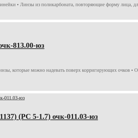
инейки • Линзы из поликарбоната, повторяющие форму лица, дл
очк-813.00-юз
нзы, которые можно надевать поверх корригирующих очков • Оп
) (РС 5-1.7) очк-011.03-юз