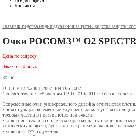
Все для офиса
Контакты
Главная
Средства индивидуальной защиты
Средства защиты орг
Очки РОСОМЗ™ О2 SPECTRUM 
Цена по запросу
Заказ от 50 штук
302
₽
ГОСТ Р 12.4.230.1-2007, EN 166-2002
Соответствуют требованиям ТР ТС 019/2011 «О безопасности 
Современные очки универсального дизайна отличаются плотным
• новый ультрасовременный улучшенный корпус с вентиляцио
твердых частиц в пространство под очками.
• защитное стекло из оптически прозрачного упрочненного ми
химических веществ, брызгам и искрам металла, повышенным т
• защита от УФ-излучения.