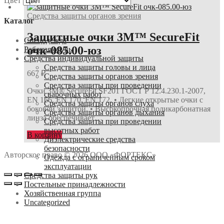
Цвет
Средства защиты органов зрения
Каталог
Защитные очки 3М™ SecureFit
Спецодежда
очк-085.00-юз
Рабочая обувь
Средства индивидуальной защиты
Средства защиты головы и лица
667
₽
Средства защиты органов зрения
Средства защиты при проведении
Очки 3М® SecureFit SF201 ГОСТ Р 12.4.230.1-2007,
сварочных работ
EN 166, EN 170, EN 172. • Легкие открытые очки с
Средства защиты органов слуха
боковой защитой. • Высокопрочная поликарбонатная
Средства защиты органов дыхания
линза обеспечивает…
Средства защиты при проведении
высотных работ
В корзину
Диэлектрические средства
безопасности
Авторское право © 2026 ООО «ФОРТЕКС»
Одежда с ограниченным сроком
эксплуатации
Средства защиты рук
Постельные принадлежности
Хозяйственная группа
Uncategorized