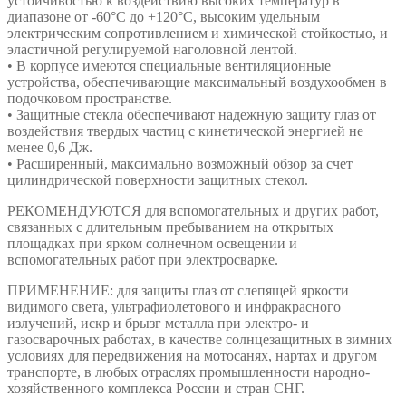
устойчивостью к воздействию высоких температур в
диапазоне от -60°С до +120°С, высоким удельным
электрическим сопротивлением и химической стойкостью, и
эластичной регулируемой наголовной лентой.
• В корпусе имеются специальные вентиляционные
устройства, обеспечивающие максимальный воздухообмен в
подочковом пространстве.
• Защитные стекла обеспечивают надежную защиту глаз от
воздействия твердых частиц с кинетической энергией не
менее 0,6 Дж.
• Расширенный, максимально возможный обзор за счет
цилиндрической поверхности защитных стекол.
РЕКОМЕНДУЮТСЯ для вспомогательных и других работ,
связанных с длительным пребыванием на открытых
площадках при ярком солнечном освещении и
вспомогательных работ при электросварке.
ПРИМЕНЕНИЕ: для защиты глаз от слепящей яркости
видимого света, ультрафиолетового и инфракрасного
излучений, искр и брызг металла при электро- и
газосварочных работах, в качестве солнцезащитных в зимних
условиях для передвижения на мотосанях, нартах и другом
транспорте, в любых отраслях промышленности народно-
хозяйственного комплекса России и стран СНГ.