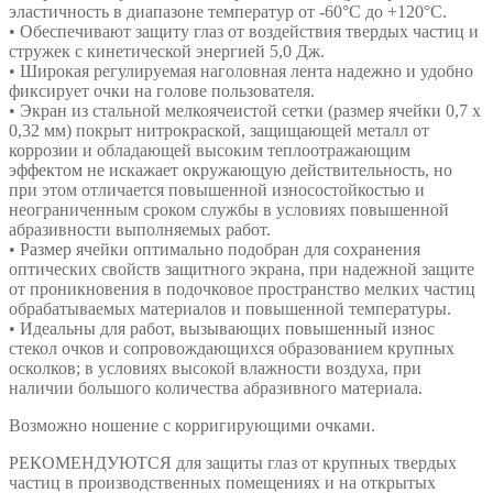
эластичность в диапазоне температур от -60°С до +120°С.
• Обеспечивают защиту глаз от воздействия твердых частиц и
стружек с кинетической энергией 5,0 Дж.
• Широкая регулируемая наголовная лента надежно и удобно
фиксирует очки на голове пользователя.
• Экран из стальной мелкоячеистой сетки (размер ячейки 0,7 x
0,32 мм) покрыт нитрокраской, защищающей металл от
коррозии и обладающей высоким теплоотражающим
эффектом не искажает окружающую действительность, но
при этом отличается повышенной износостойкостью и
неограниченным сроком службы в условиях повышенной
абразивности выполняемых работ.
• Размер ячейки оптимально подобран для сохранения
оптических свойств защитного экрана, при надежной защите
от проникновения в подочковое пространство мелких частиц
обрабатываемых материалов и повышенной температуры.
• Идеальны для работ, вызывающих повышенный износ
стекол очков и сопровождающихся образованием крупных
осколков; в условиях высокой влажности воздуха, при
наличии большого количества абразивного материала.
Возможно ношение с корригирующими очками.
РЕКОМЕНДУЮТСЯ для защиты глаз от крупных твердых
частиц в производственных помещениях и на открытых