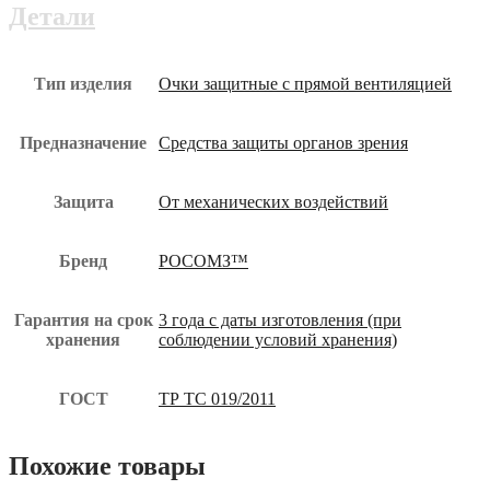
СТАЛЬ
Детали
(26206)
очк-104.00-
юз
Тип изделия
Очки защитные с прямой вентиляцией
Предназначение
Средства защиты органов зрения
Защита
От механических воздействий
Бренд
РОСОМЗ™
Гарантия на срок
3 года с даты изготовления (при
хранения
соблюдении условий хранения)
ГОСТ
ТР ТС 019/2011
Похожие товары