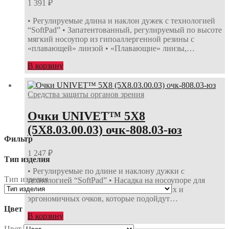
1 391
₽
• Регулируемые длина и наклон дужек с технологией
“SoftPad” • Запатентованный, регулируемый по высоте
мягкий носоупор из гипоаллергенной резины с
«плавающей» линзой • «Плавающие» линзы,…
В корзину
Средства защиты органов зрения
Очки UNIVET™ 5Х8
(5Х8.03.00.03) очк-808.03-юз
Фильтр
1 247
₽
Тип изделия
• Регулируемые по длине и наклону дужки с
Тип изделия
технологией “SoftPad” • Насадка на носоупоре для
максимального комфорта • Линейка ярких и
эргономичных очков, которые подойдут…
Цвет
В корзину
Цвет