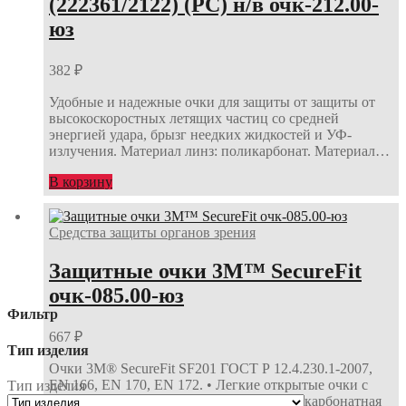
(222361/2122) (РС) н/в очк-212.00-
юз
382
₽
Удобные и надежные очки для защиты от защиты от
высокоскоростных летящих частиц со средней
энергией удара, брызг неедких жидкостей и УФ-
излучения. Материал линз: поликарбонат. Материал…
В корзину
Средства защиты органов зрения
Защитные очки 3М™ SecureFit
очк-085.00-юз
Фильтр
667
₽
Тип изделия
Очки 3М® SecureFit SF201 ГОСТ Р 12.4.230.1-2007,
EN 166, EN 170, EN 172. • Легкие открытые очки с
Тип изделия
боковой защитой. • Высокопрочная поликарбонатная