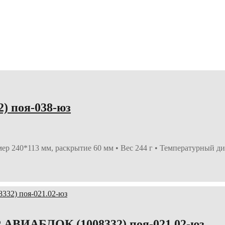
) поя-038-юз
мер 240*113 мм, раскрытие 60 мм • Вес 244 г • Температурный д
АВИАБЛОК (1008332) поя-021.02-юз