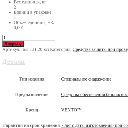
Вес единицы, кг:
2
Единиц в упаковке:
1
Объем единицы, м3:
0,001
Количество
Петля
В корзину
станционная
Артикул:
поя-131.20-юз
Категория:
Средства защиты при пров
VENTO
ЛЮКС
Детали
200
см
поя-131.20-
юз
Тип изделия
Специальное снаряжение
Предназначение
Средства обеспечения безопасно
Бренд
VENTO™
Гарантия на срок хранения
7 лет с даты изготовления (при 