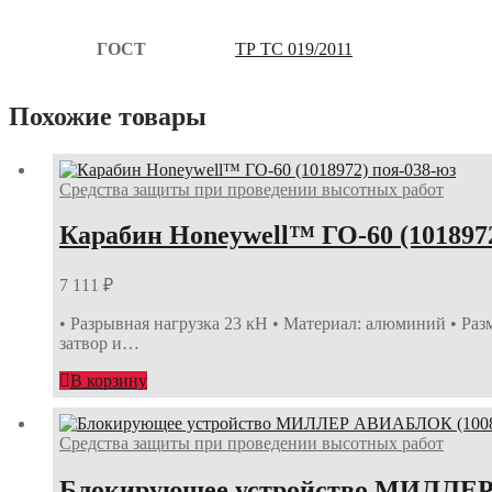
ГОСТ
ТР ТС 019/2011
Похожие товары
Средства защиты при проведении высотных работ
Карабин Honeywell™ ГО-60 (1018972
7 111
₽
• Разрывная нагрузка 23 кН • Материал: алюминий • Раз
затвор и…
В корзину
Средства защиты при проведении высотных работ
Блокирующее устройство МИЛЛЕР 