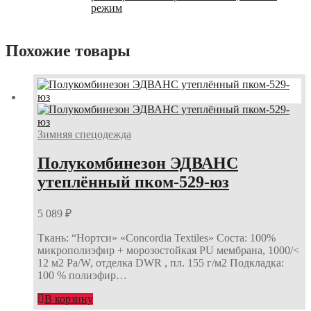
режим
Похожие товары
Зимняя спецодежда
Полукомбинезон ЭДВАНС
утеплённый пком-529-юз
5 089
₽
Ткань: “Нортси» «Concordia Textiles» Соста: 100%
микрополиэфир + морозостойкая PU мембрана, 1000/<
12 м2 Ра/W, отделка DWR , пл. 155 г/м2 Подкладка:
100 % полиэфир…
В корзину