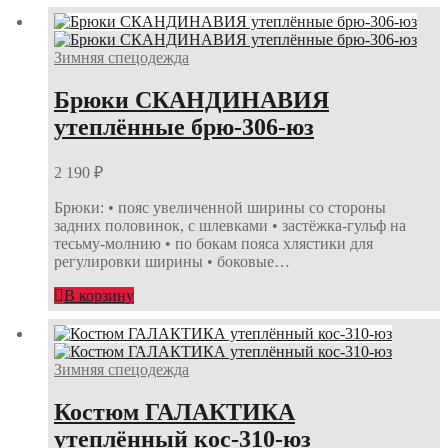
Зимняя спецодежда
Брюки СКАНДИНАВИЯ
утеплённые брю-306-юз
2 190
₽
Брюки: • пояс увеличенной ширины со стороны
задних половинок, с шлевками • застёжка-гульф на
тесьму-молнию • по бокам пояса хлястики для
регулировки ширины • боковые…
В корзину
Зимняя спецодежда
Костюм ГАЛАКТИКА
утеплённый кос-310-юз