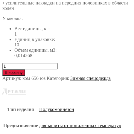
• усилительные накладки на передних половинках в области
колен
Упаковка:
Вес единицы, кг:
1
Единиц в упаковке:
10
Объем единицы, м3:
0,014268
Количество
Полукомбинезон
В корзину
ПИЛОТ
Артикул:
ком-656-юз
Категория:
Зимняя спецодежда
утеплённый
ком-656-
Детали
юз
Тип изделия
Полукомбинезон
Предназначение
для защиты от пониженных температур