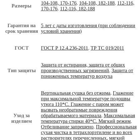
104-108, 170-176
,
104-108, 182-188
,
112-116,
Размеры
170-176
,
112-116, 182-188
Гарантия на
5 лет с даты изготовления (при соблюдении
срок хранения
условий хранения)
ГОСТ
ГОСТ Р 12.4.236-2011
,
ТР ТС 019/2011
Защита от истирания, защита от общих
Тип защиты
производственных загрязнений
,
Защита от
пониженных температур воздуха
Вертикальная сушка без отжима
,
Глажение
при максимальной температуре подошвы
утюга 110*С. Глажение с паром может
вызвать необратимые повреждения
Уход за
обрабатываемого материала
,
Максимальная
изделием
температура стирки 40*С. Мягкий режим
,
Отбеливание запрещено
,
Профессиональная
сухая чистка в тетрахлорэтилене и во всех
растворителях перечисленных, мягкий