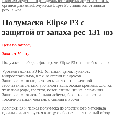
Главная
Средства индивидуальной защиты
Средства защиты
органов дыхания
Полумаска Elipse P3 с защитой от запаха
рес-131-юз
Полумаска Elipse P3 с
защитой от запаха рес-131-юз
Цена по запросу
Заказ от 50 штук
Полумаска в сборе с фильтрами Elipse Р3 с защитой от запаха
Уровень защиты P3 RD (от пыли, дыма, туманов,
микроорганизмов, в т.ч. бактерий и вирусов).
Защищает от пыли, которая может стать причиной
заболеваний легких: угольной пыли, оксида кремния, хлопка,
железной руды, графита, белой глины, цинка, алюминия.
Защищает от опасной пыли асбеста, бокситов, железа и
токсичной пыли марганца, свинца и хрома
Компактная и легкая полумаска из эластичного материала
идеально адаптируется к лицу и обеспечивает полный обзор.