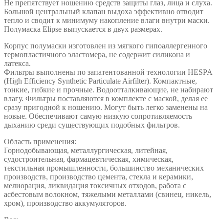
Не препятствует ношению средств защиты глаз, лица и слуха.
Большой центральный клапан выдоха эффективно отводит
тепло и сводит к минимуму накопление влаги внутри маски.
Полумаска Elipse выпускается в двух размерах.
Корпус полумаски изготовлен из мягкого гипоаллергенного
термопластичного эластомера, не содержит силикона и
латекса.
Фильтры выполнены по запатентованной технологии HESPA
(High Efficiency Synthetic Particulate Airfilter). Компактные,
тонкие, гибкие и прочные. Водоотталкивающие, не набирают
влагу. Фильтры поставляются в комплекте с маской, делая ее
сразу пригодной к ношению. Могут быть легко заменены на
новые. Обеспечивают самую низкую сопротивляемость
дыханию среди существующих подобных фильтров.
Область применения:
Горнодобывающая, металлургическая, литейная,
судостроительная, фармацевтическая, химическая,
текстильная промышленности, большинство механических
производств, производство цемента, стекла и керамики,
мелиорация, ликвидация токсичных отходов, работа с
асбестовым волокном, тяжелыми металлами (свинец, никель,
хром), производство аккумуляторов.