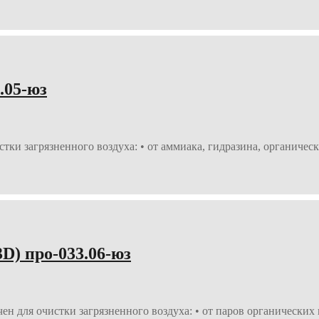
.05-юз
ки загрязненного воздуха: • от аммиака, гидразина, органическ
) про-033.06-юз
ля очистки загрязненного воздуха: • от паров органических ве