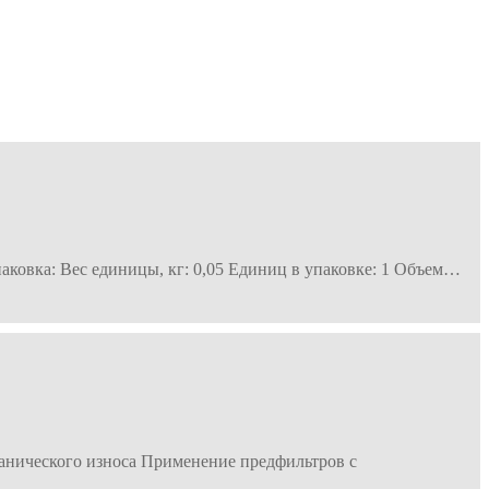
ковка: Вес единицы, кг: 0,05 Единиц в упаковке: 1 Объем…
анического износа Применение предфильтров с