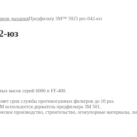
ганов дыхания
Предфильтр 3М™ 5925 рес-042-юз
2-юз
вых масок серий 6000 и FF-400.
яет срок службы противогазовых фильтров до 10 раз.
М используется держатель предфильтра 3М 501.
еское производство, строительство, огнеупорные материалы, ли