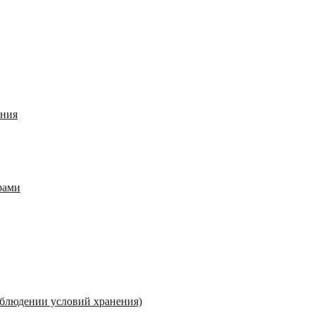
ания
рами
соблюдении условий хранения)