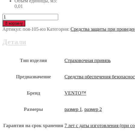
Объем единицы, м3:
0,01
Количество
Привязь
В корзину
VENTO
Артикул:
поя-105-юз
Категория:
Средства защиты при проведе
ВЫСОТА
016
Детали
поя-105-
юз
Тип изделия
Страховочная привязь
Предназначение
Средства обеспечения безопасно
Бренд
VENTO™
Размеры
размер 1
,
размер 2
Гарантия на срок хранения
7 лет с даты изготовления (при 