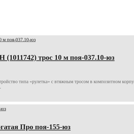
1011742) трос 10 м поя-037.10-юз
йство типа «рулетка» с втяжным тросом в композитном корпус
…
гатая Про поя-155-юз