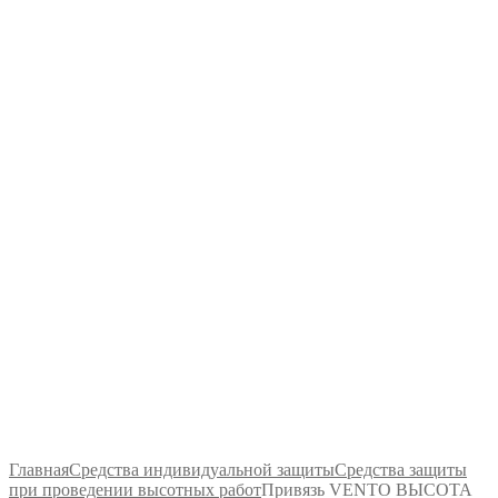
Главная
Средства индивидуальной защиты
Средства защиты
при проведении высотных работ
Привязь VENTO ВЫСОТА