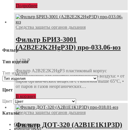
Подробнее
Средства защиты органов дыхания
Фильтр БРИЗ-3001
(A2B2E2K2HgP3D) про-033.06-юз
Фильтр
1 179
₽
Тип изделия
Фильтр A2B2E2K2HgP3 пластиковый корпус
Тип изделия
Предназначен для очистки загрязненного воздуха: • от
паров органических веществ с t кипения выше 65°С, •
от паров и газов неорганических…
Цвет
В корзину
Цвет
Средства защиты органов дыхания
Каталог
Фильтр ДОТ-320 (А2В1Е1К1Р3D)
Спецодежда
Рабочая обувь