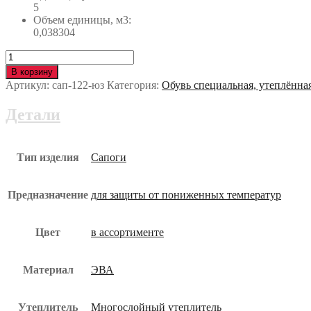
5
Объем единицы, м3:
0,038304
Количество
Сапоги
В корзину
ЭВА/
Артикул:
сап-122-юз
Категория:
Обувь специальная, утеплённа
нитрил
NORDMAN
Детали
Quaddro
S
с
КП
Тип изделия
Сапоги
сап-122-
юз
Предназначение
для защиты от пониженных температур
Цвет
в ассортименте
Материал
ЭВА
Утеплитель
Многослойный утеплитель