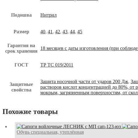
Подошва
Нитрил
Размер
40
,
41
,
42
,
43
,
44
,
45
Гарантия на
18 месяцев с даты изготовления (при соблюд
срок хранения
ГОСТ
ТР ТС 019/2011
Защита носочной части от ударов 200 Дж
,
Защ
Защитные
растворов кислот концентрацией до 80%, от 
свойства
мокрым, загрязненным поверхностям, от ско
Похожие товары
Обувь специальная, утеплённая