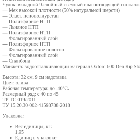
Чулок: вкладной 9-слойный съемный влагоотводящий гипоалл
— Мех высокой плотности (50% натуральной шерсти)
— Эласт. пенополиуретан
— Полиэфирное НТП
— Льняное НТП
— Полиэфирное НТП
— Фольгированный слой
— Полиэфирное НТП
— Фольгированное полотно
— Фольгированный слой
— Спанбонд
Манжета: водоотталкивающий материал Oxford 600 Den Rip S
Высота: 32 см, 9 см надставка
Цвет: олива
Рабочая температура: до -40°С.
Размерный ряд: с 40 по 45
ТР ТС 019/2011
ТУ 15.20.30-002-41598788-2018
Упаковка:
Вес единицы, кг:
1,95
Единиц в упаковке: