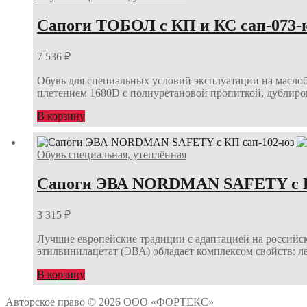
Сапоги ТОБОЛ с КП и КС сап-073-
7 536
₽
Обувь для специальных условий эксплуатации на масло
плетением 1680D с полиуретановой пропиткой, дублир
В корзину
Обувь специальная, утеплённая
Сапоги ЭВА NORDMAN SAFETY с К
3 315
₽
Лучшие европейские традиции с адаптацией на российск
этилвинилацетат (ЭВА) обладает комплексом свойств: л
В корзину
Авторское право © 2026 ООО «ФОРТЕКС»