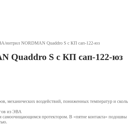
ВА/нитрил NORDMAN Quaddro S с КП сап-122-юз
 Quaddro S с КП сап-122-юз
в, механических воздействий, пониженных температур и скольж
огов из ЭВА
м самоочищающимся протектором. В «пятне контакта» подошвы
тью.