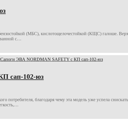
юз
бензостойкой (МБС), кислотощелочестойкой (КЩС) галоше. Вер
ованной с…
П сап-102-юз
ого потребителя, благодаря чему эта модель уже успела сниска
егкость,…