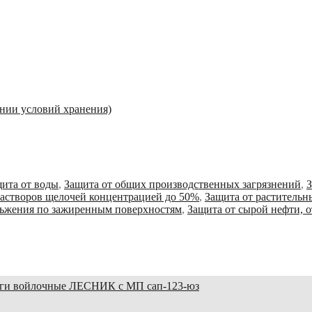
ении условий хранения)
ита от воды
,
Защита от общих производственных загрязнений
,
З
растворов щелочей концентрацией до 50%
,
Защита от растительн
льжения по зажиренным поверхностям
,
Защита от сырой нефти, 