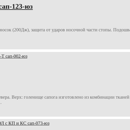
ап-123-юз
дносок (200Дж), защита от ударов носочной части стопы. Подош
евера. Верх: голенище сапога изготовлено из комбинации ткан
…