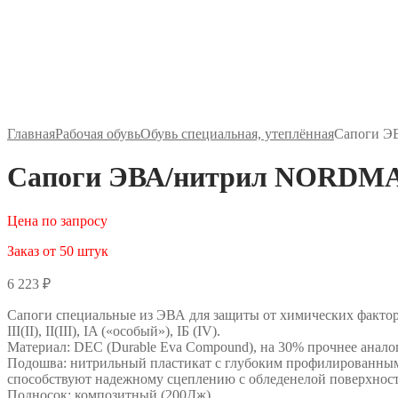
Главная
Рабочая обувь
Обувь специальная, утеплённая
Сапоги Э
Сапоги ЭВА/нитрил NORDMAN
Цена по запросу
Заказ от 50 штук
6 223
₽
Сапоги специальные из ЭВА для защиты от химических факторо
III(II), II(III), IA («особый»), IБ (IV).
Материал: DEC (Durable Eva Compound), на 30% прочнее анал
Подошва: нитрильный пластикат с глубоким профилированны
способствуют надежному сцеплению с обледенелой поверхнос
Подносок: композитный (200Дж)