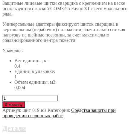
Защитные лицевые щитки сварщика с креплением на каске
используются с каской СОМЗ-55 Favori®T всего модельного
ряда.
Универсальные адаптеры фиксируют щиток сварщика в
вертикальном (нерабочем) положении, значительно снижая
нагрузку на шейные позвонки, за счет максимально
сбалансированного центра тяжести.
Упаковка:
Вес единицы, кг:
0,4
Единиц в упаковке:
1
Объем единицы, м3:
0,004
Количество
Щиток
В корзину
сварщика
Артикул:
щит-019-юз
Категория:
Средства защиты при
РОСОМЗ™
проведении сварочных работ
КН
PRESIDENT
Детали
(0586х)