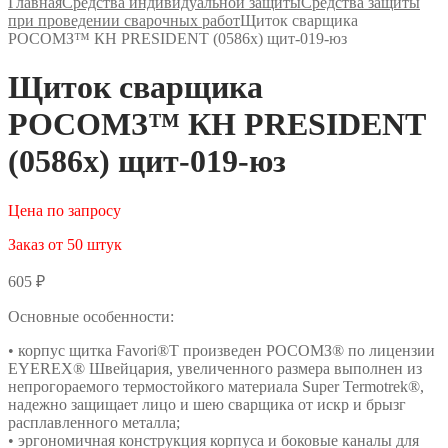
Главная
Средства индивидуальной защиты
Средства защиты
при проведении сварочных работ
Щиток сварщика
РОСОМЗ™ КН PRESIDENT (0586х) щит-019-юз
Щиток сварщика
РОСОМЗ™ КН PRESIDENT
(0586х) щит-019-юз
Цена по запросу
Заказ от 50 штук
605
₽
Основные особенности:
• корпус щитка Favori®T произведен РОСОМЗ® по лицензии
EYEREX® Швейцария, увеличенного размера выполнен из
непрогораемого термостойкого материала Super Termotrek®,
надежно защищает лицо и шею сварщика от искр и брызг
расплавленного металла;
• эргономичная конструкция корпуса и боковые каналы для