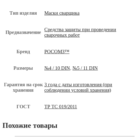
щит-019-
юз
Тип изделия
Маски сварщика
Средства защиты при проведении
Предназначение
сварочных работ
Бренд
РОСОМЗ™
Размеры
№4 / 10 DIN
,
№5 / 11 DIN
Гарантия на срок
3 года с даты изготовления (при
хранения
соблюдении условий хранения)
ГОСТ
ТР ТС 019/2011
Похожие товары