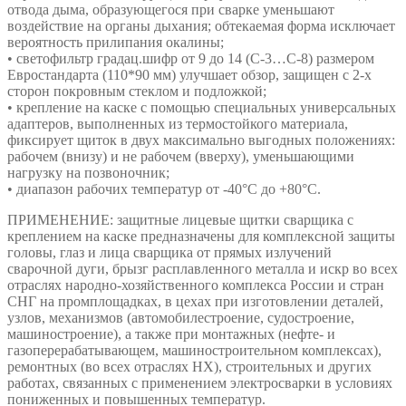
отвода дыма, образующегося при сварке уменьшают
воздействие на органы дыхания; обтекаемая форма исключает
вероятность прилипания окалины;
• светофильтр градац.шифр от 9 до 14 (С-3…С-8) размером
Евростандарта (110*90 мм) улучшает обзор, защищен с 2-х
сторон покровным стеклом и подложкой;
• крепление на каске с помощью специальных универсальных
адаптеров, выполненных из термостойкого материала,
фиксирует щиток в двух максимально выгодных положениях:
рабочем (внизу) и не рабочем (вверху), уменьшающими
нагрузку на позвоночник;
• диапазон рабочих температур от -40°С до +80°С.
ПРИМЕНЕНИЕ: защитные лицевые щитки сварщика с
креплением на каске предназначены для комплексной защиты
головы, глаз и лица сварщика от прямых излучений
сварочной дуги, брызг расплавленного металла и искр во всех
отраслях народно-хозяйственного комплекса России и стран
СНГ на промплощадках, в цехах при изготовлении деталей,
узлов, механизмов (автомобилестроение, судостроение,
машиностроение), а также при монтажных (нефте- и
газоперерабатывающем, машиностроительном комплексах),
ремонтных (во всех отраслях НХ), строительных и других
работах, связанных с применением электросварки в условиях
пониженных и повышенных температур.