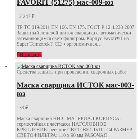
FAVORIT (51275) мас-009-юз
12 247
₽
ТР ТС 019/2011 EN 166, EN 175, ГОСТ Р 12.4.238-2007
Защитный лицевой щиток сварщика с автоматически
затемняющимся светофильтром. Корпус Favori®T из
Super Termotrek® СЕ: • эргономичная…
В корзину
Средства защиты при проведении сварочных работ
Маска сварщика ИСТОК мас-003-
юз
139
₽
Маска сварщика НН-С МАТЕРИАЛ КОРПУСА:
термостойкая пластмасса НАГОЛОВНОЕ
КРЕПЛЕНИЕ: реечное СВЕТОФИЛЬТР: С4 РАЗМЕР
СВЕТОФИЛЬТРА: 110 х 90 мм РАБОЧАЯ