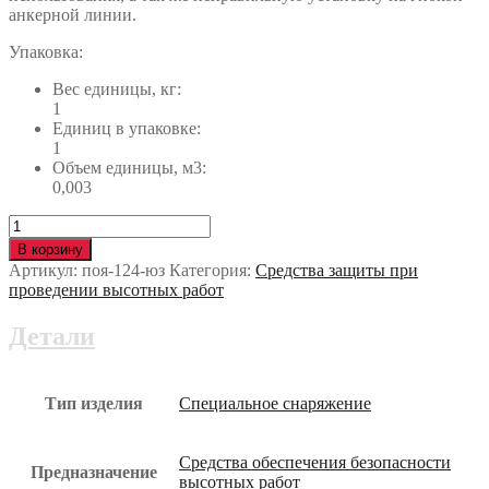
анкерной линии.
Упаковка:
Вес единицы, кг:
1
Единиц в упаковке:
1
Объем единицы, м3:
0,003
Количество
Средство
В корзину
защиты
Артикул:
поя-124-юз
Категория:
Средства защиты при
ползункового
проведении высотных работ
типа
VENTO
Детали
ЛАЙНБЛОК
для
ГАЛ
поя-124-
Тип изделия
Специальное снаряжение
юз
Средства обеспечения безопасности
Предназначение
высотных работ