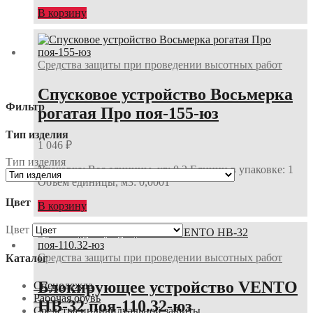
В корзину
Средства защиты при проведении высотных работ
Спусковое устройство Восьмерка
Фильтр
рогатая Про поя-155-юз
Тип изделия
1 046
₽
Тип изделия
Упаковка: Вес единицы, кг: 0,2 Единиц в упаковке: 1
Объем единицы, м3: 0,0001
Цвет
В корзину
Цвет
Средства защиты при проведении высотных работ
Каталог
Блокирующее устройство VENTO
Спецодежда
Рабочая обувь
НВ-32 поя-110.32-юз
Средства индивидуальной защиты