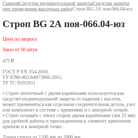
Главная
Средства индивидуальной защиты
Средства защиты
при проведении высотных работ
Строп BG 2А поя-066.04-юз
Строп BG 2А поя-066.04-юз
Цена по запросу
Заказ от 50 штук
475
₽
ГОСТ Р ЕN 354-2010,
ТУ 8786-002-64973906-2011,
ТР ТС 019/2011
• Строп ленточный с двумя карабинами используется как
средство индивидуальной защиты от падения с высоты,
может применяться как отдельная соединительная деталь, узел
или компонент в системе с привязями и с анкерной точкой.
• Строп оснащён с обеих сторон двумя карабинами (зёв 25 мм)
для удобной работы и присоединения к элементу крепления
привязи и к анкерной точке.
Длина стропа от 1200 мм до 2000 мм.