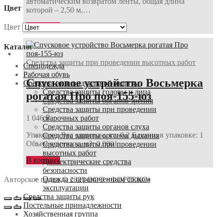
автоматическим возвратом ленты, общая длина
Цвет
которой – 2,50 м,…
В корзину
Цвет
Каталог
Средства защиты при проведении высотных работ
Спецодежда
Рабочая обувь
Спусковое устройство Восьмерка
Средства индивидуальной защиты
Средства защиты головы и лица
рогатая Про поя-155-юз
Средства защиты органов зрения
Средства защиты при проведении
сварочных работ
1 046
₽
Средства защиты органов слуха
Упаковка: Вес единицы, кг: 0,2 Единиц в упаковке: 1
Средства защиты органов дыхания
Объем единицы, м3: 0,0001
Средства защиты при проведении
высотных работ
В корзину
Диэлектрические средства
безопасности
Одежда с ограниченным сроком
Авторское право © 2026 ООО «ФОРТЕКС»
эксплуатации
Средства защиты рук
Постельные принадлежности
Хозяйственная группа