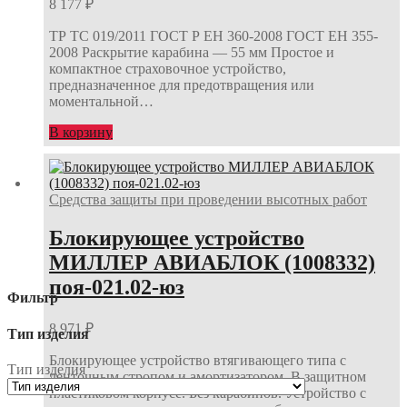
8 177
₽
ТР ТС 019/2011 ГОСТ Р ЕН 360-2008 ГОСТ ЕН 355-
2008 Раскрытие карабина — 55 мм Простое и
компактное страховочное устройство,
предназначенное для предотвращения или
моментальной…
В корзину
Средства защиты при проведении высотных работ
Блокирующее устройство
МИЛЛЕР АВИАБЛОК (1008332)
поя-021.02-юз
Фильтр
8 971
₽
Тип изделия
Блокирующее устройство втягивающего типа с
Тип изделия
ленточным стропом и амортизатором. В защитном
пластиковом корпусе. Без карабинов. Устройство с