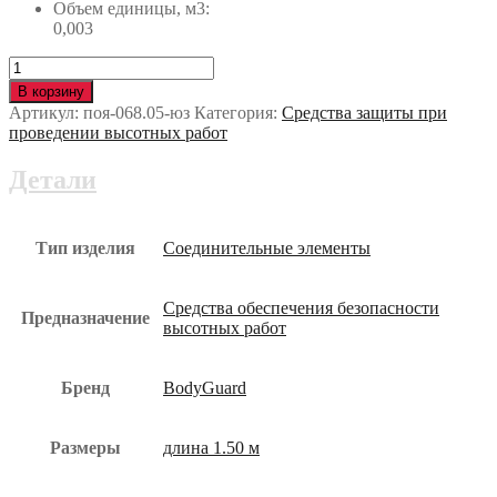
Объем единицы, м3:
0,003
Количество
Строп
В корзину
BG
Артикул:
поя-068.05-юз
Категория:
Средства защиты при
2Г
проведении высотных работ
(КР)
поя-068.05-
Детали
юз
Тип изделия
Соединительные элементы
Средства обеспечения безопасности
Предназначение
высотных работ
Бренд
BodyGuard
Размеры
длина 1.50 м