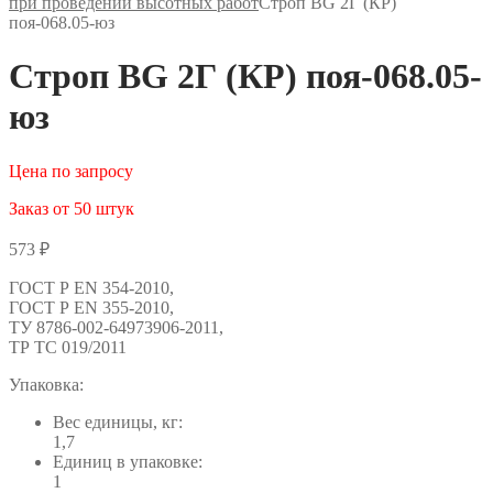
при проведении высотных работ
Строп BG 2Г (КР)
поя-068.05-юз
Строп BG 2Г (КР) поя-068.05-
юз
Цена по запросу
Заказ от 50 штук
573
₽
ГОСТ Р ЕN 354-2010,
ГОСТ Р ЕN 355-2010,
ТУ 8786-002-64973906-2011,
ТР ТС 019/2011
Упаковка:
Вес единицы, кг:
1,7
Единиц в упаковке:
1