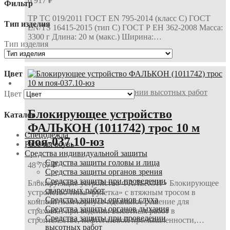
6 917
₽
Фильтр
ТР ТС 019/2011 ГОСТ EN 795-2014 (класс С) ГОСТ
Тип изделия
EN/TS 16415-2015 (тип С) ГОСТ Р ЕН 362-2008 Масса:
3300 г Длина: 20 м (макс.) Ширина:…
Тип изделия
В корзину
Цвет
Средства защиты при проведении высотных работ
Цвет
Блокирующее устройство
Каталог
ФАЛЬКОН (1011742) трос 10 м
Спецодежда
поя-037.10-юз
Рабочая обувь
Средства индивидуальной защиты
Средства защиты головы и лица
48 767
₽
Средства защиты органов зрения
Средства защиты при проведении
Блокирующие устройство ФАЛЬКОН • Блокирующее
сварочных работ
устройство типа «рулетка» с втяжным тросом в
Средства защиты органов слуха
композитном корпусе-идеальное решение для
Средства защиты органов дыхания
страховки при ведении высотных работ в
Средства защиты при проведении
строительстве, нефтегазовой промышленности,…
высотных работ