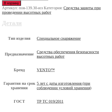
Сумка
В корзину
укладочная
Артикул:
поя-139.30-юз
Категория:
Средства защиты при
30
проведении высотных работ
л
(vnt
Детали
244
30)
поя-139.30-
юз
Тип изделия
Специальное снаряжение
Средства обеспечения безопасности
Предназначение
высотных работ
Бренд
VENTO™
Гарантия на срок
5 лет с даты изготовления (при
хранения
соблюдении условий хранения)
ГОСТ
ТР ТС 019/2011