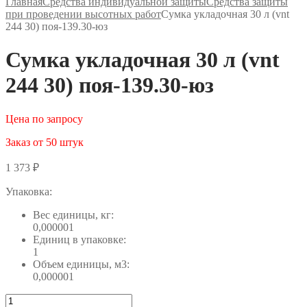
Главная
Средства индивидуальной защиты
Средства защиты
при проведении высотных работ
Сумка укладочная 30 л (vnt
244 30) поя-139.30-юз
Сумка укладочная 30 л (vnt
244 30) поя-139.30-юз
Цена по запросу
Заказ от 50 штук
1 373
₽
Упаковка:
Вес единицы, кг:
0,000001
Единиц в упаковке:
1
Объем единицы, м3:
0,000001
Количество