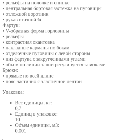
• рельефы на полочке и спинке
• центральная бортовая застежка на пуговицы
• отложной воротник
• рукав втачной ¾
Фартук:
• V-образная форма горловины
• рельефы
• контрастная окантовка
• накладные карманы по бокам
• отделочные пуговицы с левой стороны
• низ фартука с закругленными углами
• объем по линии талии регулируется завязками
Брюки:
• прямые по всей длине
• пояс частично с эластичной лентой
Упаковка:
Вес единицы, кг:
0,7
Единиц в упаковке:
10
Объем единицы, м3:
0,001