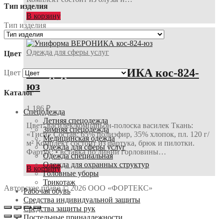
Тип изделия
В корзину
Тип изделия
Одежда для сферы услуг
Цвет
Униформа ВЕРОНИКА кос-824-
Цвет
юз
Каталог
1 186
₽
Спецодежда
Летняя спецодежда
Цвет: василёк/компаньон-полоска василек Ткань:
Зимняя спецодежда
«Тиси» Состав: 65% полиэфир, 35% хлопок, пл. 120 г/
Медицинская одежда
м² Комплект состоит из фартука, брюк и пилотки.
Одежда для сферы услуг
Фартук: • вставка по линии горловины…
Одежда специальная
Одежда для охранных структур
В корзину
Головные уборы
Трикотаж
Авторское право © 2026 ООО «ФОРТЕКС»
Рабочая обувь
Средства индивидуальной защиты
Средства защиты рук
Постельные принадлежности