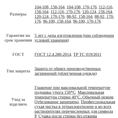
104-108, 158-164
,
104-108, 170-176
,
112-116,
158-164
,
112-116, 170-176
,
120-124, 158-164
,
Размеры
120-124, 170-176
,
88-92, 158-164
,
88-92, 170-
176
,
96-100, 158-164
,
96-100, 170-176
Гарантия на
5 лет с даты изготовления (при соблюдении
срок хранения
условий хранения)
ГОСТ
ГОСТ 12.4.280-2014
,
ТР ТС 019/2011
Защита от общих производственных
Тип защиты
загрязнений (облегченная одежда)
Глажение при максимальной температуре
подошвы утюга 150*С
,
Максимальная
температура стирки 40°С. Обычный режим
,
Уход за
Отбеливание запрещено
,
Профессиональная
изделием
сухая чистка в тетрахлорэтилене и во всех
растворителях перечисленных для символа
Р
,
Сушка после стирки без отжима