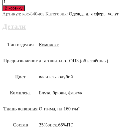
Количество
Униформа
В корзину
БЛЕСК
Артикул:
кос-840-юз
Категория:
Одежда для сферы услуг
кос-840-
юз
Детали
Тип изделия
Комплект
Предназначение
для защиты от ОПЗ (облегчённая)
Цвет
василек-голубой
Комплект
Блуза, брюки, фартук
Ткань основная
Оптима, пл.160 г/м²
Состав
35%виск.65%ПЭ