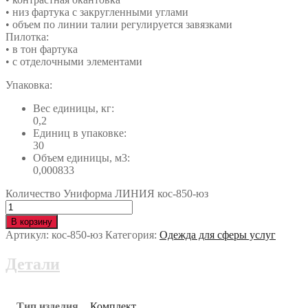
• низ фартука с закругленными углами
• объем по линии талии регулируется завязками
Пилотка:
• в тон фартука
• с отделочными элементами
Упаковка:
Вес единицы, кг:
0,2
Единиц в упаковке:
30
Объем единицы, м3:
0,000833
Количество Униформа ЛИНИЯ кос-850-юз
В корзину
Артикул:
кос-850-юз
Категория:
Одежда для сферы услуг
Детали
Тип изделия
Комплект