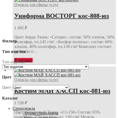
Одежда для сферы услуг
Униформа ВОСТОРГ кос-808-юз
1 492
₽
Цвет: бордо Ткань: «Сатори», состав: 50% хлопок, 50%
Фильтр
полиэфир, пл.145 г/м², «Босфор полоска», состав: 60%
хлопок, 40% полиэфир, пл.130 г/м² Комплект состоит
из блузы и…
Тип изделия
В корзину
Тип изделия
Цвет
Одежда для сферы услуг
Цвет
Костюм МАЙ ХАССП кос-081-юз
Каталог
1 538
₽
Спецодежда
Цвет: бирюзовый Ткань: «Ст-150» Состав: 65%
Летняя спецодежда
полиэфир, 35% вискоза, пл. 150 г/м² Модель
Зимняя спецодежда