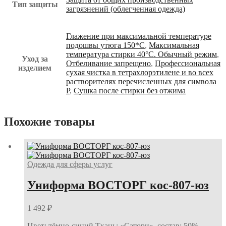
Тип защиты
загрязнений (облегченная одежда)
Глажение при максимальной температуре
подошвы утюга 150*С
,
Максимальная
температура стирки 40°С. Обычный режим
,
Уход за
Отбеливание запрещено
,
Профессиональная
изделием
сухая чистка в тетрахлорэтилене и во всех
растворителях перечисленных для символа
Р
,
Сушка после стирки без отжима
Похожие товары
Одежда для сферы услуг
Униформа ВОСТОРГ кос-807-юз
1 492
₽
Цвет: тёмно-синий Ткань: «Сатори», состав: 50%