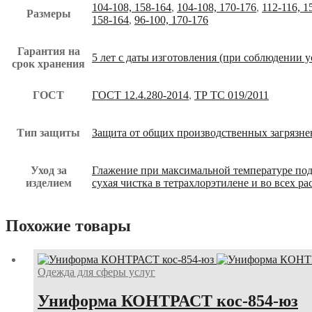
104-108, 158-164
,
104-108, 170-176
,
112-116, 1
Размеры
158-164
,
96-100, 170-176
Гарантия на
5 лет с даты изготовления (при соблюдении 
срок хранения
ГОСТ
ГОСТ 12.4.280-2014
,
ТР ТС 019/2011
Тип защиты
Защита от общих производственных загрязне
Уход за
Глажение при максимальной температуре по
изделием
сухая чистка в тетрахлорэтилене и во всех р
Похожие товары
Одежда для сферы услуг
Униформа КОНТРАСТ кос-854-юз