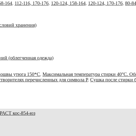
58-164
,
112-116, 170-176
,
120-124, 158-164
,
120-124, 170-176
,
80-84
условий хранения)
ний (облегченная одежда)
дошвы утюга 150*С
,
Максимальная температура стирки 40°С. 
астворителях перечисленных для символа Р
,
Сушка после стирки 