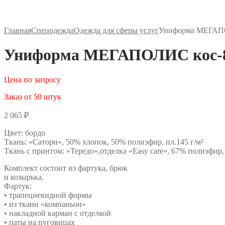
Главная
Спецодежда
Одежда для сферы услуг
Униформа МЕГАПО
Униформа МЕГАПОЛИС кос-8
Цена по запросу
Заказ от 50 штук
2 065
₽
Цвет: бордо
Ткань: «Сатори», 50% хлопок, 50% полиэфир, пл.145 г/м²
Ткань с принтом: «Тередо»,отделка «Easy care», 67% полиэфир,
Комплект состоит из фартука, брюк
и козырька.
Фартук:
• трапециевидной формы
• из ткани «компаньон»
• накладной карман с отделкой
• паты на пуговицах