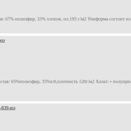
тав: 67% полиэфир, 33% хлопок, пл.195 г/м2 Униформа состоит из
остав: 65%полиэфир, 35%х/б,плотность 120г/м2 Халат: • полупр