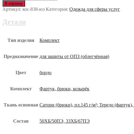
Униформа
В корзину
МЕГАПОЛИС
Артикул:
кос-838-юз
Категория:
Одежда для сферы услуг
кос-838-
юз
Детали
Тип изделия
Комплект
Предназначение
для защиты от ОПЗ (облегчённая)
Цвет
бордо
Комплект
Фартук, брюки, козырёк
Ткань основная
Сатори (брюки), пл.145 г/м²; Тередо (фартук),
Состав
50ХБ/50ПЭ, 33ХБ/67ПЭ