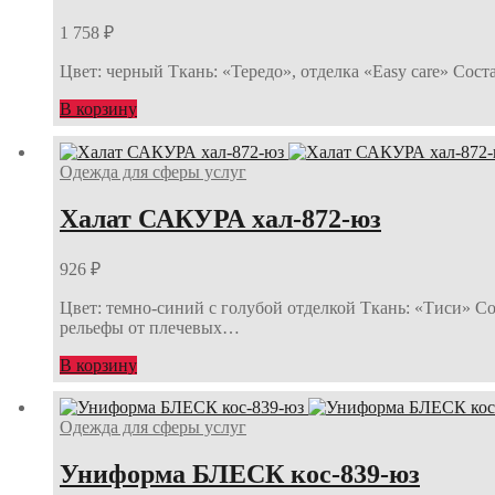
1 758
₽
Цвет: черный Ткань: «Тередо», отделка «Easy care» Сос
В корзину
Одежда для сферы услуг
Халат САКУРА хал-872-юз
926
₽
Цвет: темно-синий с голубой отделкой Ткань: «Тиси» С
рельефы от плечевых…
В корзину
Одежда для сферы услуг
Униформа БЛЕСК кос-839-юз