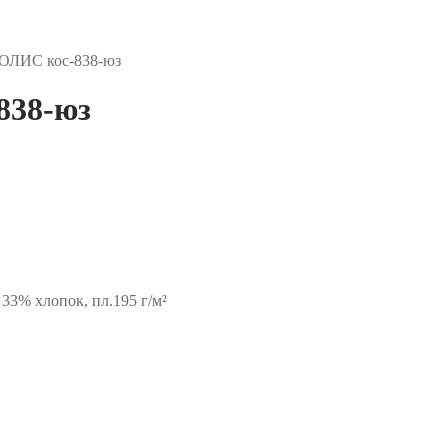
ЛИС кос-838-юз
38-юз
 33% хлопок, пл.195 г/м²