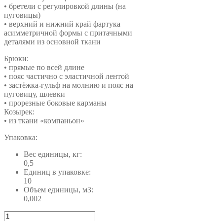
• бретели с регулировкой длины (на
пуговицы)
• верхний и нижний край фартука
асимметричной формы с притачными
деталями из основной ткани
Брюки:
• прямые по всей длине
• пояс частично с эластичной лентой
• застёжка-гульф на молнию и пояс на
пуговицу, шлевки
• прорезные боковые карманы
Козырек:
• из ткани «компаньон»
Упаковка:
Вес единицы, кг:
0,5
Единиц в упаковке:
10
Объем единицы, м3:
0,002
Количество