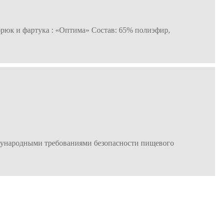
брюк и фартука : «Оптима» Состав: 65% полиэфир,
еждународными требованиями безопасности пищевого