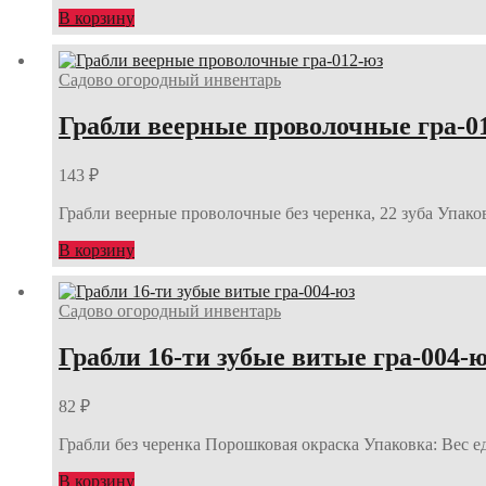
В корзину
Садово огородный инвентарь
Грабли веерные проволочные гра-0
143
₽
Грабли веерные проволочные без черенка, 22 зуба Упаков
В корзину
Садово огородный инвентарь
Грабли 16-ти зубые витые гра-004-
82
₽
Грабли без черенка Порошковая окраска Упаковка: Вес е
В корзину