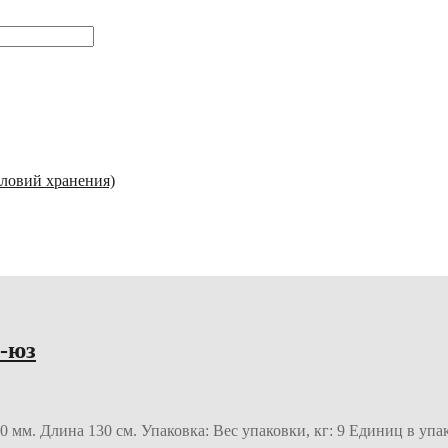
словий хранения)
2-юз
0 мм. Длина 130 см. Упаковка: Вес упаковки, кг: 9 Единиц в уп