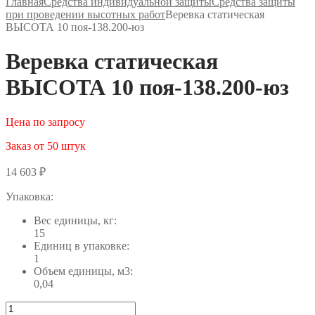
Главная
Средства индивидуальной защиты
Средства защиты
при проведении высотных работ
Веревка статическая
ВЫСОТА 10 поя-138.200-юз
Веревка статическая
ВЫСОТА 10 поя-138.200-юз
Цена по запросу
Заказ от 50 штук
14 603
₽
Упаковка:
Вес единицы, кг:
15
Единиц в упаковке:
1
Объем единицы, м3:
0,04
Количество