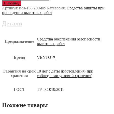
Веревка
В корзину
статическая
Артикул:
поя-138.200-юз
Категория:
Средства защиты при
ВЫСОТА
проведении высотных работ
10
поя-138.200-
Детали
юз
Средства обеспечения безопасности
Предназначение
высотных работ
Бренд
VENTO™
Гарантия на срок
10 лет с даты изготовления (при
хранения
соблюдении условий хранения)
ГОСТ
ТР ТС 019/2011
Похожие товары