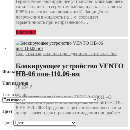
Герметичное блокирующее устройство втягивающего
типа. Полностью герметичный корпус: класс защиты
IP69K (максимально возможный). Защищён от
погружения в жидкость на 1 м, сохраняет
герметичность при направленном…
В корзину
Средства защиты при проведении высотных работ
Блокирующее устройство VENTO
Фильтр
НВ-06 поя-110.06-юз
Тип изделия
16 254
₽
Тип изделия
Соответствуют требованиям ТР ТС 019/2011 «О
безопасности средств индивидуальной защиты» ГОСТ
Р ЕН 360-2008 Средство защиты втягивающего типа
Цвет
предназначено для страховки от падения при работе…
В корзину
Цвет