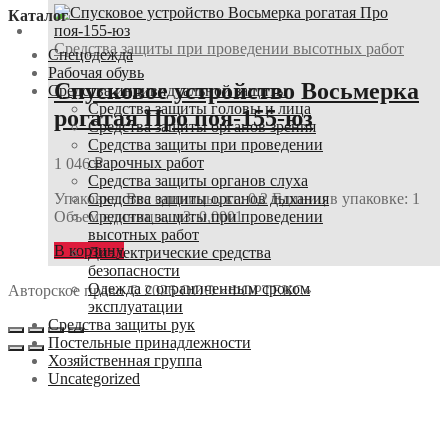
Каталог
Средства защиты при проведении высотных работ
Спецодежда
Рабочая обувь
Спусковое устройство Восьмерка
Средства индивидуальной защиты
Средства защиты головы и лица
рогатая Про поя-155-юз
Средства защиты органов зрения
Средства защиты при проведении
сварочных работ
1 046
₽
Средства защиты органов слуха
Средства защиты органов дыхания
Упаковка: Вес единицы, кг: 0,2 Единиц в упаковке: 1
Средства защиты при проведении
Объем единицы, м3: 0,0001
высотных работ
В корзину
Диэлектрические средства
безопасности
Одежда с ограниченным сроком
Авторское право © 2026 ООО «ФОРТЕКС»
эксплуатации
Средства защиты рук
Постельные принадлежности
Хозяйственная группа
Uncategorized