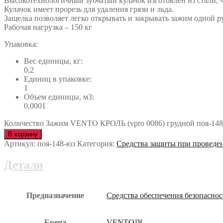
Высокотехнологичный зубчатый кулачок изготовлен из стали, ч
Кулачок имеет прорезь для удаления грязи и льда.
Защелка позволяет легко открывать и закрывать зажим одной р
Рабочая нагрузка – 150 кг
Упаковка:
Вес единицы, кг:
0,2
Единиц в упаковке:
1
Объем единицы, м3:
0,0001
Количество Зажим VENTO КРОЛЬ (vpro 0086) грудной поя-148
В корзину
Артикул:
поя-148-юз
Категория:
Средства защиты при проведе
Детали
Предназначение
Средства обеспечения безопасно
Бренд
VENTO™