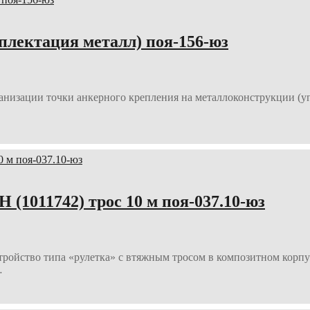
плектация металл) поя-156-юз
низации точки анкерного крепления на металлоконструкции (угол
1011742) трос 10 м поя-037.10-юз
йство типа «рулетка» с втяжным тросом в композитном корпус
…