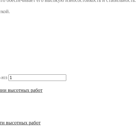
то обеспечивает его высокую износостойкость и стабильность.
укой.
-юз
нии высотных работ
сти высотных работ