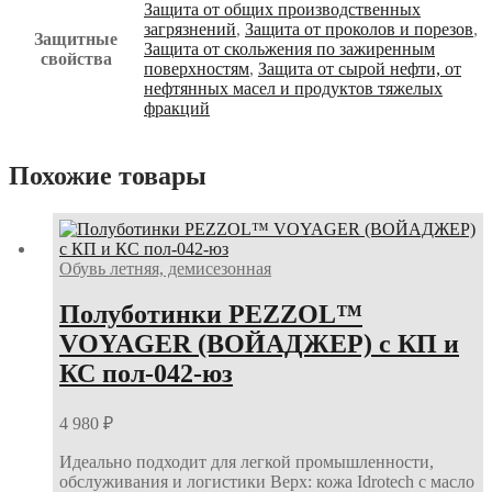
Защита от общих производственных
загрязнений
,
Защита от проколов и порезов
,
Защитные
Защита от скольжения по зажиренным
свойства
поверхностям
,
Защита от сырой нефти, от
нефтянных масел и продуктов тяжелых
фракций
Похожие товары
Обувь летняя, демисезонная
Полуботинки PEZZOL™
VOYAGER (ВОЙАДЖЕР) с КП и
КС пол-042-юз
4 980
₽
Идеально подходит для легкой промышленности,
обслуживания и логистики Верх: кожа Idrotech с масло