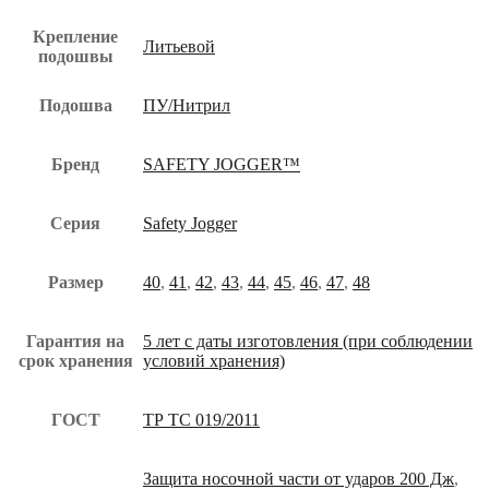
Крепление
Литьевой
подошвы
Подошва
ПУ/Нитрил
Бренд
SAFETY JOGGER™
Серия
Safety Jogger
Размер
40
,
41
,
42
,
43
,
44
,
45
,
46
,
47
,
48
Гарантия на
5 лет с даты изготовления (при соблюдении
срок хранения
условий хранения)
ГОСТ
ТР ТС 019/2011
Защита носочной части от ударов 200 Дж
,