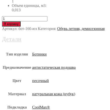
1
Объем единицы, м3:
0,013
Количество
Ботинки
В корзину
ULTIMA
Артикул:
бот-160-юз
Категория:
Обувь летняя, демисезонная
(УЛЬТИМА)
с
Детали
КП
и
КС
бот-160-
Тип изделия
Ботинки
юз
Предназначение
антистатическая подошва
Цвет
песочный
Материал
натуральная кожа (нубук)
Подкладка
CoolMax®