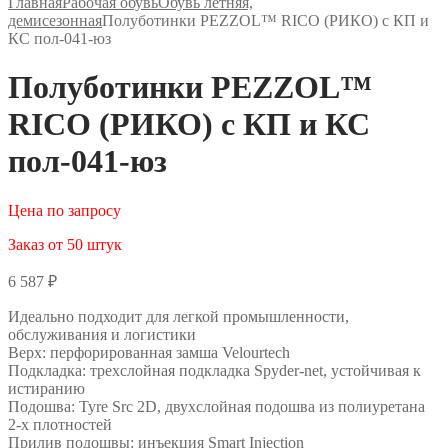
Главная
Рабочая обувь
Обувь летняя,
демисезонная
Полуботинки PEZZOL™ RICO (РИКО) с КП и
КС пол-041-юз
Полуботинки PEZZOL™
RICO (РИКО) с КП и КС
пол-041-юз
Цена по запросу
Заказ от 50 штук
6 587
₽
Идеально подходит для легкой промышленности,
обслуживания и логистики
Верх: перфорированная замша Velourtech
Подкладка: трехслойная подкладка Spyder-net, устойчивая к
истиранию
Подошва: Tyre Src 2D, двухслойная подошва из полиуретана
2-х плотностей
Прилив подошвы: инъекция Smart Injection