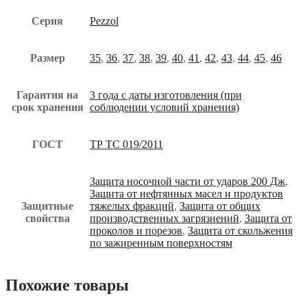
Серия
Pezzol
Размер
35
,
36
,
37
,
38
,
39
,
40
,
41
,
42
,
43
,
44
,
45
,
46
Гарантия на
3 года с даты изготовления (при
срок хранения
соблюдении условий хранения)
ГОСТ
ТР ТС 019/2011
Защита носочной части от ударов 200 Дж
,
Защита от нефтянных масел и продуктов
Защитные
тяжелых фракций
,
Защита от общих
свойства
производственных загрязнений
,
Защита от
проколов и порезов
,
Защита от скольжения
по зажиренным поверхностям
Похожие товары