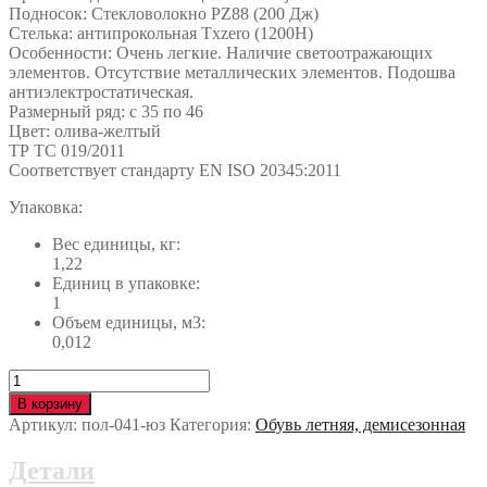
Подносок: Стекловолокно PZ88 (200 Дж)
Стелька: антипрокольная Txzero (1200Н)
Особенности: Очень легкие. Наличие светоотражающих
элементов. Отсутствие металлических элементов. Подошва
антиэлектростатическая.
Размерный ряд: с 35 по 46
Цвет: олива-желтый
ТР ТС 019/2011
Cоответствует стандарту EN ISO 20345:2011
Упаковка:
Вес единицы, кг:
1,22
Единиц в упаковке:
1
Объем единицы, м3:
0,012
Количество
Полуботинки
В корзину
PEZZOL™
Артикул:
пол-041-юз
Категория:
Обувь летняя, демисезонная
RICO
(РИКО)
Детали
с