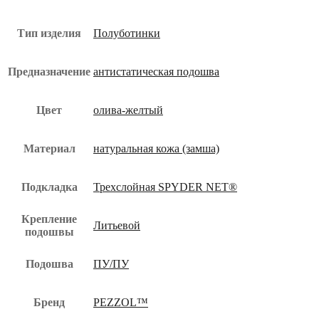
КП
и
КС
Тип изделия
Полуботинки
пол-041-
юз
Предназначение
антистатическая подошва
Цвет
олива-желтый
Материал
натуральная кожа (замша)
Подкладка
Трехслойная SPYDER NET®
Крепление
Литьевой
подошвы
Подошва
ПУ/ПУ
Бренд
PEZZOL™