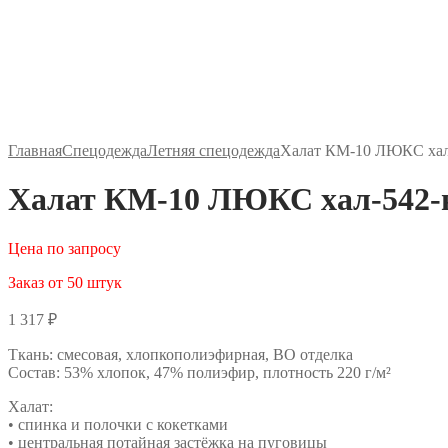
Главная
Спецодежда
Летняя спецодежда
Халат КМ-10 ЛЮКС хал
Халат КМ-10 ЛЮКС хал-542-
Цена по запросу
Заказ от 50 штук
1 317
₽
Ткань: смесовая, хлопкополиэфирная, ВО отделка
Состав: 53% хлопок, 47% полиэфир, плотность 220 г/м²
Халат:
• спинка и полочки с кокетками
• центральная потайная застёжка на пуговицы