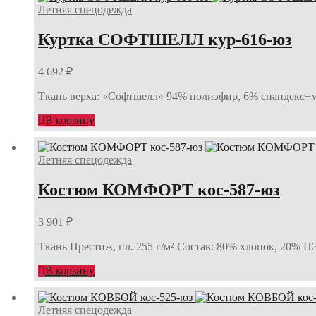
Летняя спецодежда
Куртка СОФТШЕЛЛ кур-616-юз
4 692
₽
Ткань верха: «Софтшелл» 94% полиэфир, 6% спандекс+ме
В корзину
Летняя спецодежда
Костюм КОМФОРТ кос-587-юз
3 901
₽
Ткань Престиж, пл. 255 г/м² Состав: 80% хлопок, 20% 
В корзину
Летняя спецодежда