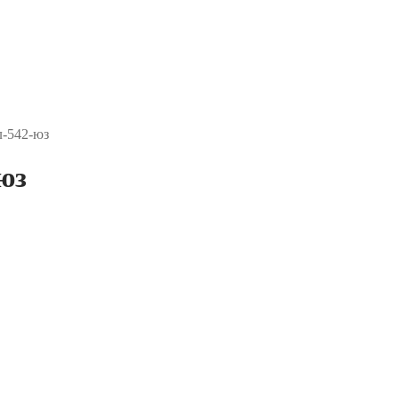
-542-юз
юз