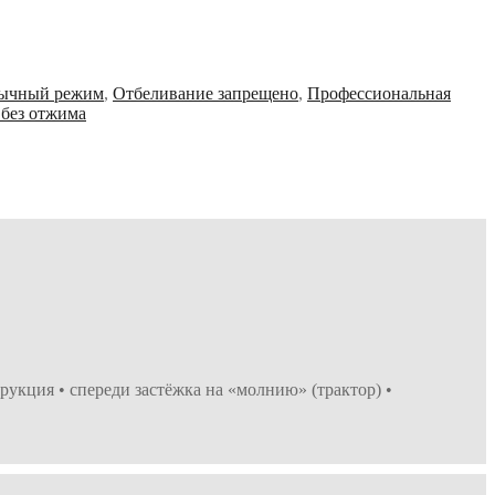
бычный режим
,
Отбеливание запрещено
,
Профессиональная
 без отжима
рукция • спереди застёжка на «молнию» (трактор) •