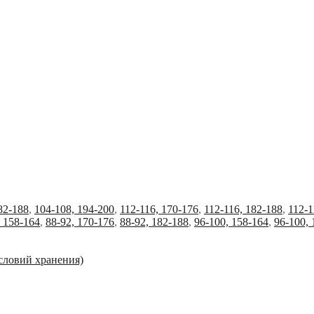
82-188
,
104-108, 194-200
,
112-116, 170-176
,
112-116, 182-188
,
112-1
, 158-164
,
88-92, 170-176
,
88-92, 182-188
,
96-100, 158-164
,
96-100, 
условий хранения)