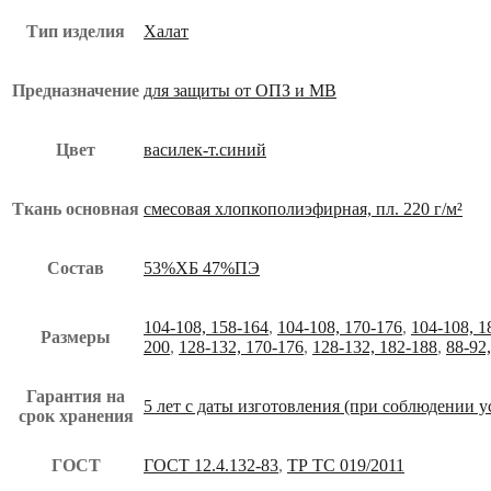
Тип изделия
Халат
Предназначение
для защиты от ОПЗ и МВ
Цвет
василек-т.синий
Ткань основная
смесовая хлопкополиэфирная, пл. 220 г/м²
Состав
53%ХБ 47%ПЭ
104-108, 158-164
,
104-108, 170-176
,
104-108, 1
Размеры
200
,
128-132, 170-176
,
128-132, 182-188
,
88-92
Гарантия на
5 лет с даты изготовления (при соблюдении 
срок хранения
ГОСТ
ГОСТ 12.4.132-83
,
ТР ТС 019/2011