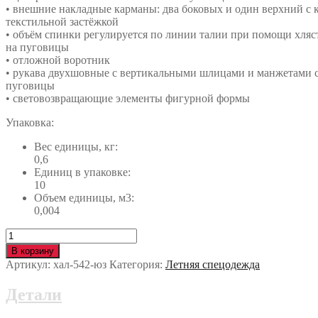
• внешние накладные карманы: два боковых и один верхний с 
текстильной застёжкой
• объём спинки регулируется по линии талии при помощи хляс
на пуговицы
• отложной воротник
• рукава двухшовные с вертикальными шлицами и манжетами с
пуговицы
• световозвращающие элементы фигурной формы
Упаковка:
Вес единицы, кг:
0,6
Единиц в упаковке:
10
Объем единицы, м3:
0,004
Количество
Халат
В корзину
КМ-10
Артикул:
хал-542-юз
Категория:
Летняя спецодежда
ЛЮКС
хал-542-
Детали
юз