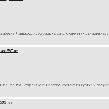
мбрана + микрофлис Куртка: • прямого силуэта • центральная 
ПЭ, пл. 255 г/м², отделка МВО Костюм состоит из куртки и пол