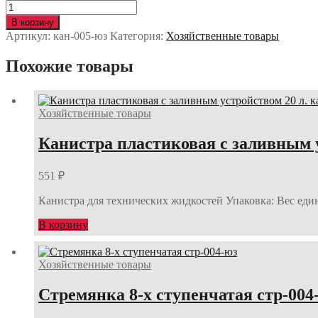
Количество
Канистра
В корзину
пластиковая
Артикул:
кан-005-юз
Категория:
Хозяйственные товары
с
заливным
Похожие товары
устройством
5
л.
кан-005-
Хозяйственные товары
юз
Канистра пластиковая с заливным у
551
₽
Канистра для технических жидкостей Упаковка: Вес един
В корзину
Хозяйственные товары
Стремянка 8-х ступенчатая стр-004