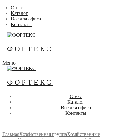
Перейти
Меню
Закрыть
О нас
к
Каталог
содержимому
Все для офиса
Контакты
ФОРТЕКС
Меню
ФОРТЕКС
О нас
Каталог
Все для офиса
Контакты
Главная
Хозяйственная группа
Хозяйственные