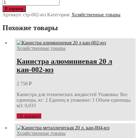
Количество
Стремянка
В корзину
6-
Артикул:
стр-002-юз
Категория:
Хозяйственные товары
х
ступенчатая
Похожие товары
стр-002-
юз
Хозяйственные товары
Канистра алюминиевая 20 л
кан-002-юз
2 758
₽
Канистра для технических жидкостей Упаковка: Вес
единицы, кг: 2 Единиц в упаковке: 1 Объем единицы,
м3: 0,033
В корзину
Хозяйственные товары