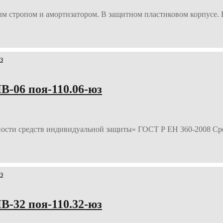
 стропом и амортизатором. В защитном пластиковом корпусе. Б
-06 поя-110.06-юз
ности средств индивидуальной защиты» ГОСТ Р ЕН 360-2008 Ср
-32 поя-110.32-юз