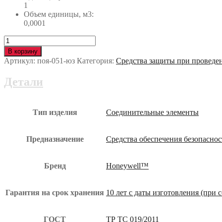
1
Объем единицы, м3:
0,0001
Количество
Карабин
В корзину
Honeywell™
Артикул:
поя-051-юз
Категория:
Средства защиты при проведе
СиЭс-20
(1018960)
Детали
поя-051-
юз
Тип изделия
Соединительные элементы
Предназначение
Средства обеспечения безопасно
Бренд
Honeywell™
Гарантия на срок хранения
10 лет с даты изготовления (при
ГОСТ
ТР ТС 019/2011