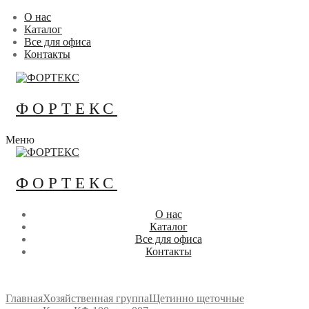
Перейти
Меню
Закрыть
О нас
к
Каталог
содержимому
Все для офиса
Контакты
ФОРТЕКС
Меню
ФОРТЕКС
О нас
Каталог
Все для офиса
Контакты
Главная
Хозяйственная группа
Щетинно щеточные