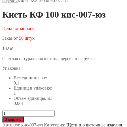
изделия
Кисть КФ 100 кис-007-юз
Кисть КФ 100 кис-007-юз
Цена по запросу
Заказ от 50 штук
102
₽
Светлая натуральная щетина, деревянная ручка
Упаковка:
Вес единицы, кг:
0,1
Единиц в упаковке:
1
Объем единицы, м3:
0,001
Количество
Кисть
В корзину
КФ
Артикул:
кис-007-юз
Категория:
Щетинно щеточные изделия