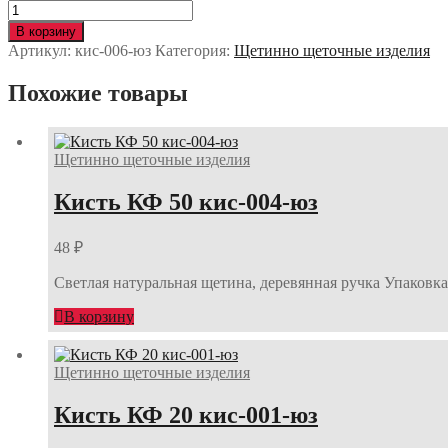
Количество
Кисть
В корзину
КФ
Артикул:
кис-006-юз
Категория:
Щетинно щеточные изделия
75
кис-006-
Похожие товары
юз
Щетинно щеточные изделия
Кисть КФ 50 кис-004-юз
48
₽
Светлая натуральная щетина, деревянная ручка Упаковка:
В корзину
Щетинно щеточные изделия
Кисть КФ 20 кис-001-юз