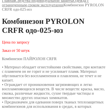
Главная
Средства индивидуальной защиты
Одежда с
ограниченным сроком эксплуатации
Комбинезон PYROLON
CRFR одо-025-юз
Комбинезон PYROLON
CRFR одо-025-юз
Цена по запросу
Заказ от 50 штук
Комбинезон ПАЙРОЛОН CRFR
• Материал обладает огнестойкими свойствами, при контакте
с пламенем он не горит и не усиливает пламя. Материал
обугливается без воспламенения и плавления, не течет и не
капает.
• Ограждает от проникновения загрязняющих и легко
воспламеняющихся веществ. В числе веществ: краска, масло,
смазка, различные жидкости, сухие твердые частицы и
множество других опасных химикатов.
• Предназначен для одевания поверх тканых теплозащитных
комбинезонов для использования в средах, в которых