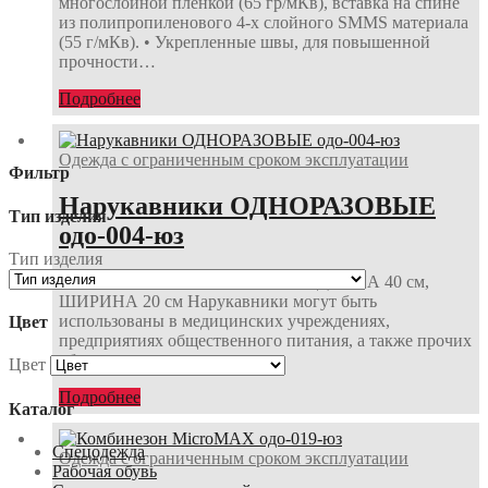
многослойной пленкой (65 гр/мКв), вставка на спине
из полипропиленового 4-х слойного SMMS материала
(55 г/мКв). • Укрепленные швы, для повышенной
прочности…
Подробнее
Одежда с ограниченным сроком эксплуатации
Фильтр
Нарукавники ОДНОРАЗОВЫЕ
Тип изделия
одо-004-юз
Тип изделия
МАТЕРИАЛ: полиэтилен 17 мКм ДЛИНА 40 см,
ШИРИНА 20 см Нарукавники могут быть
использованы в медицинских учреждениях,
Цвет
предприятиях общественного питания, а также прочих
областях с…
Цвет
Подробнее
Каталог
Спецодежда
Одежда с ограниченным сроком эксплуатации
Рабочая обувь