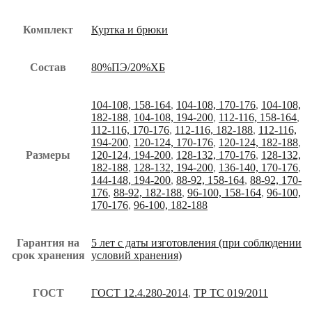
Комплект
Куртка и брюки
Состав
80%ПЭ/20%ХБ
104-108, 158-164
,
104-108, 170-176
,
104-108,
182-188
,
104-108, 194-200
,
112-116, 158-164
,
112-116, 170-176
,
112-116, 182-188
,
112-116,
194-200
,
120-124, 170-176
,
120-124, 182-188
,
Размеры
120-124, 194-200
,
128-132, 170-176
,
128-132,
182-188
,
128-132, 194-200
,
136-140, 170-176
,
144-148, 194-200
,
88-92, 158-164
,
88-92, 170-
176
,
88-92, 182-188
,
96-100, 158-164
,
96-100,
170-176
,
96-100, 182-188
Гарантия на
5 лет с даты изготовления (при соблюдении
срок хранения
условий хранения)
ГОСТ
ГОСТ 12.4.280-2014
,
ТР ТС 019/2011