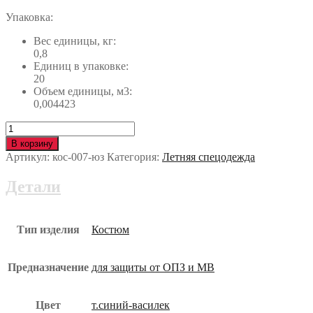
Упаковка:
Вес единицы, кг:
0,8
Единиц в упаковке:
20
Объем единицы, м3:
0,004423
Количество
Костюм
В корзину
ГРЕТА-2
Артикул:
кос-007-юз
Категория:
Летняя спецодежда
кос-007-
юз
Детали
Тип изделия
Костюм
Предназначение
для защиты от ОПЗ и МВ
Цвет
т.синий-василек