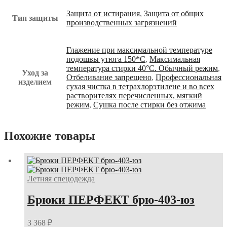
Защита от истирания
,
Защита от общих
Тип защиты
производственных загрязнений
Глажение при максимальной температуре
подошвы утюга 150*С
,
Максимальная
температура стирки 40°С. Обычный режим
,
Уход за
Отбеливание запрещено
,
Профессиональная
изделием
сухая чистка в тетрахлорэтилене и во всех
растворителях перечисленных, мягкий
режим
,
Сушка после стирки без отжима
Похожие товары
Летняя спецодежда
Брюки ПЕРФЕКТ брю-403-юз
3 368
₽