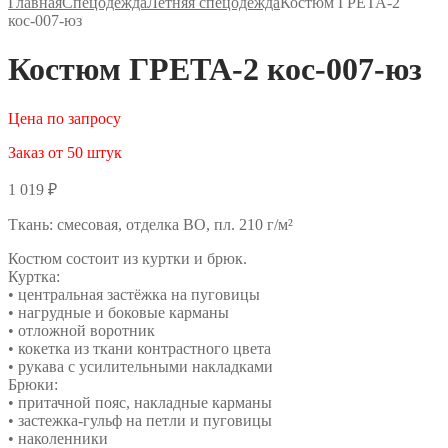
Главная
Спецодежда
Летняя спецодежда
Костюм ГРЕТА-2
кос-007-юз
Костюм ГРЕТА-2 кос-007-юз
Цена по запросу
Заказ от 50 штук
1 019
₽
Ткань: смесовая, отделка ВО, пл. 210 г/м²
Костюм состоит из куртки и брюк.
Куртка:
• центральная застёжка на пуговицы
• нагрудные и боковые карманы
• отложной воротник
• кокетка из ткани контрастного цвета
• рукава с усилительными накладками
Брюки:
• притачной пояс, накладные карманы
• застежка-гульф на петли и пуговицы
• наколенники