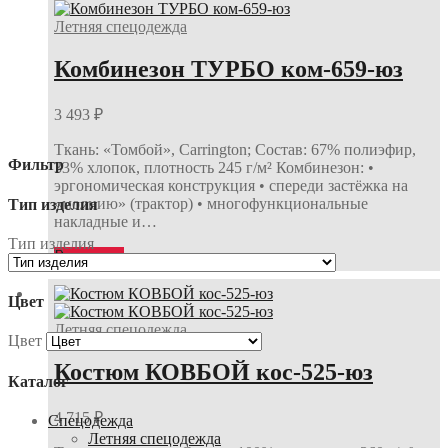
Летняя спецодежда
Комбинезон ТУРБО ком-659-юз
3 493
₽
Ткань: «Томбой», Carrington; Состав: 67% полиэфир,
Фильтр
33% хлопок, плотность 245 г/м² Комбинезон: •
эргономическая конструкция • спереди застёжка на
«молнию» (трактор) • многофункциональные
Тип изделия
накладные и…
Тип изделия
В корзину
Цвет
Летняя спецодежда
Цвет
Костюм КОВБОЙ кос-525-юз
Каталог
4 715
₽
Спецодежда
Летняя спецодежда